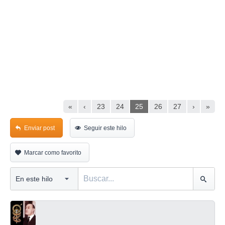
«
‹
23
24
25
26
27
›
»
Enviar post
Seguir este hilo
Marcar como favorito