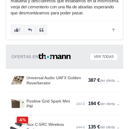
matutina y descubrimos que estábamos en la mismísima
verja del cementerio con una fila de abuelas esperando
que desmontáramos para poder pasar.
2
OFERTAS EN
VER TODAS
Universal Audio UAFX Golden
387 €
Ver oferta
→
Reverberator
Positive Grid Spark Mini
194 €
197 €
Ver oferta
→
PW
-6%
Nux C-5RC Wireless
135 €
144 €
Ver oferta
→