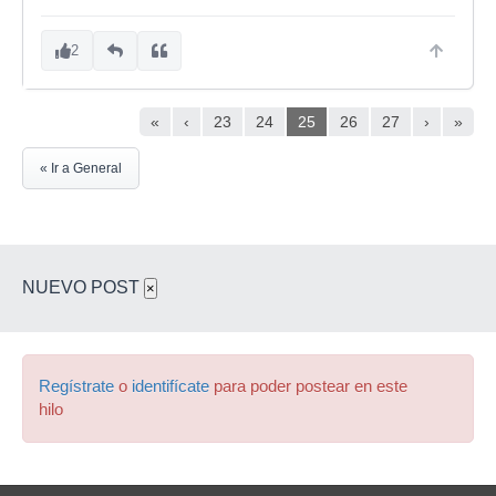
2
«
‹
23
24
25
26
27
›
»
« Ir a General
NUEVO POST
×
Regístrate
o
identifícate
para poder postear en este
hilo