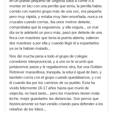
en un pueblo pequeño de Segovia salía a correr o a
montar en bici con una perrilla que tenía, la perrilla había
corrido con nuestro grupo más de una vez, era pequeña
pero muy rápida, y estaba muy bien enseñada, nunca se
cruzaba cuando corrías, iba unos metros delante,
comprobaba que la seguíamos, y ella seguía... un mal
día se le adelantó un poco más, pasó por delante de una
finca con mastines que tenía la puerta abierta, salieron
dos mastines a por ella y cuando llegó él a espantarlos
ya se la habían matado...
Nos dió mucha pena a todo el grupo de colegas
corredores interprovincial, y a uno se le ocurrió que
juntásemos pasta y le regalásemos otra, fue una Golden
Retriever maravillosa, tranquila, la educó igual de bien, y
también corría con el grupo cuando quedábamos, y con
él cuando iba por los caminos de su pueblo. Esta ha
vivido felizmente 16-17 años hasta que murió de
viejecita, no hará tanto... pero los mastines tienen mala
leche, mejor guardarles las distancias. Son perros que
históricamente se han venido criando para defender a los
rebaños de los lobos...