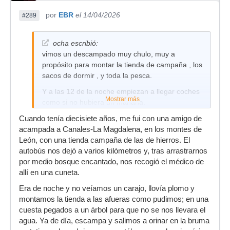
por
EBR
el 14/04/2026
#289
ocha escribió:
vimos un descampado muy chulo, muy a
propósito para montar la tienda de campaña , los
sacos de dormir , y toda la pesca.
Y a las 12 de la noche empiezan a llegar coches
Mostrar más
como si no hubiera un mañana.
Resultó que el descampado era el parking de
Cuando tenía diecisiete años, me fui con una amigo de
una discoteca
acampada a Canales-La Magdalena, en los montes de
León, con una tienda campaña de las de hierros. El
autobús nos dejó a varios kilómetros y, tras arrastrarnos
por medio bosque encantado, nos recogió el médico de
allí en una cuneta.
Era de noche y no veíamos un carajo, llovía plomo y
montamos la tienda a las afueras como pudimos; en una
cuesta pegados a un árbol para que no se nos llevara el
agua. Ya de día, escampa y salimos a orinar en la bruma