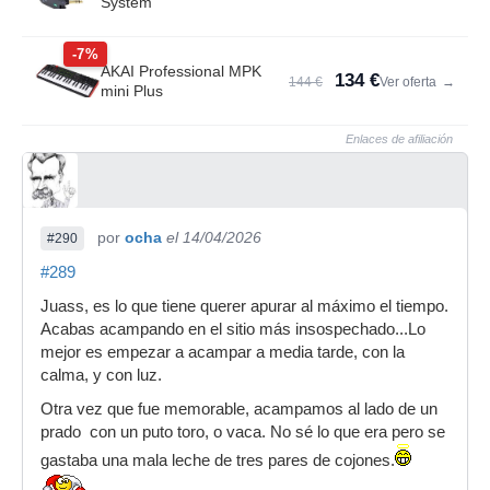
System
-7%
AKAI Professional MPK
134 €
144 €
Ver oferta
→
mini Plus
Enlaces de afiliación
por
ocha
el 14/04/2026
#290
#289
Juass, es lo que tiene querer apurar al máximo el tiempo.
Acabas acampando en el sitio más insospechado...Lo
mejor es empezar a acampar a media tarde, con la
calma, y con luz.
Otra vez que fue memorable, acampamos al lado de un
prado con un puto toro, o vaca. No sé lo que era pero se
gastaba una mala leche de tres pares de cojones.