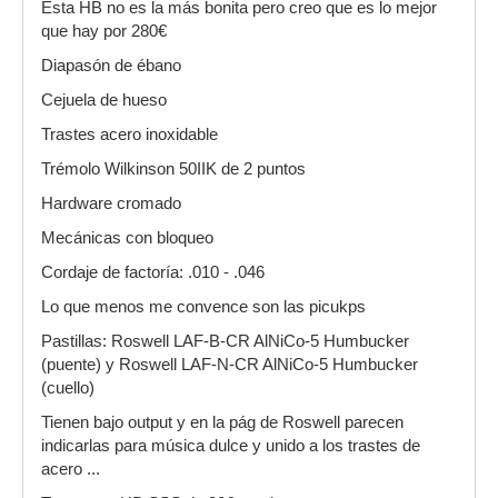
Esta HB no es la más bonita pero creo que es lo mejor
que hay por 280€
Diapasón de ébano
Cejuela de hueso
Trastes acero inoxidable
Trémolo Wilkinson 50IIK de 2 puntos
Hardware cromado
Mecánicas con bloqueo
Cordaje de factoría: .010 - .046
Lo que menos me convence son las picukps
Pastillas: Roswell LAF-B-CR AlNiCo-5 Humbucker
(puente) y Roswell LAF-N-CR AlNiCo-5 Humbucker
(cuello)
Tienen bajo output y en la pág de Roswell parecen
indicarlas para música dulce y unido a los trastes de
acero ...