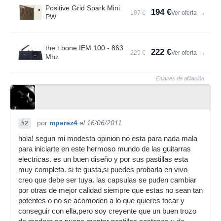
Positive Grid Spark Mini
194 €
197 €
Ver oferta
→
PW
the t.bone IEM 100 - 863
222 €
225 €
Ver oferta
→
Mhz
Enlaces de afiliación
por
mperez4
el 16/06/2011
#2
hola! segun mi modesta opinion no esta para nada mala
para iniciarte en este hermoso mundo de las guitarras
electricas. es un buen diseño y por sus pastillas esta
muy completa. si te gusta,si puedes probarla en vivo
creo que debe ser tuya. las capsulas se puden cambiar
por otras de mejor calidad siempre que estas no sean tan
potentes o no se acomoden a lo que quieres tocar y
conseguir con ella,pero soy creyente que un buen trozo