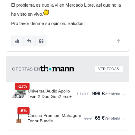
El problema es que la vi en Mercado Libre, asi que no la
he visto en vivo.
Pro favor dénme su opinión. Saludos!
OFERTAS EN
VER TODAS
-13%
Universal Audio Apollo
999 €
1.149 €
Ver oferta
→
Twin X Duo Gen2 Ess+
-6%
Cascha Premium Mahagoni
65 €
69 €
Ver oferta
→
Tenor Bundle