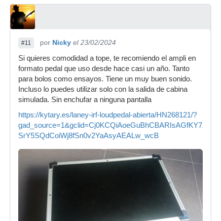
por
Nicky
el 23/02/2024
#11
Si quieres comodidad a tope, te recomiendo el ampli en
formato pedal que uso desde hace casi un año. Tanto
para bolos como ensayos. Tiene un muy buen sonido.
Incluso lo puedes utilizar solo con la salida de cabina
simulada. Sin enchufar a ninguna pantalla
https://kytary.es/laney-irf-loudpedal-abierta/HN268121/?
gad_source=1&gclid=Cj0KCQiAoeGuBhCBARIsAGfKY7z
SrY5SQdCoiWj8fSn0v2YaAsyAEALw_wcB