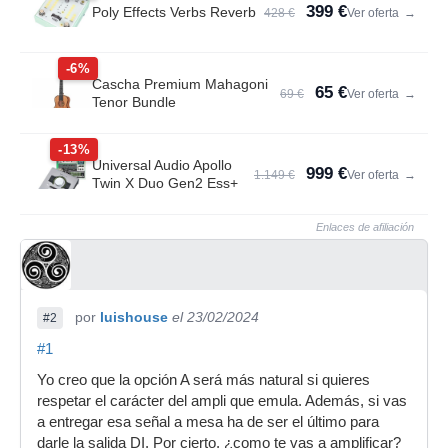
399 €
Poly Effects Verbs Reverb
428 €
Ver oferta
→
-6%
Cascha Premium Mahagoni
65 €
69 €
Ver oferta
→
Tenor Bundle
-13%
Universal Audio Apollo
999 €
1.149 €
Ver oferta
→
Twin X Duo Gen2 Ess+
Enlaces de afiliación
por
luishouse
el 23/02/2024
#2
#1
Yo creo que la opción A será más natural si quieres
respetar el carácter del ampli que emula. Además, si vas
a entregar esa señal a mesa ha de ser el último para
darle la salida DI. Por cierto, ¿como te vas a amplificar?