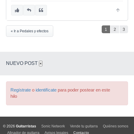
1
2
3
« Ir a Pedales y efectos
NUEVO POST
×
Regístrate
o
identifícate
para poder postear en este
hilo
© 2026
Guitarristas
Sonic Network
Vende tu guitarra
Quiénes somos
Afinador de guitarra
Avisos legales
Contacto