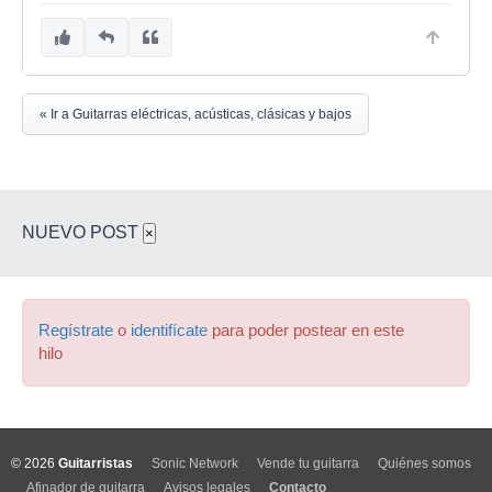
« Ir a Guitarras eléctricas, acústicas, clásicas y bajos
NUEVO POST
×
Regístrate
o
identifícate
para poder postear en este
hilo
© 2026
Guitarristas
Sonic Network
Vende tu guitarra
Quiénes somos
Afinador de guitarra
Avisos legales
Contacto