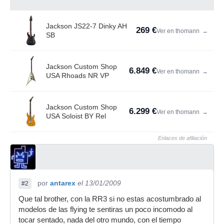
Jackson JS22-7 Dinky AH
269 €
Ver en thomann
→
SB
Jackson Custom Shop
6.849 €
Ver en thomann
→
USA Rhoads NR VP
Jackson Custom Shop
6.299 €
Ver en thomann
→
USA Soloist BY Rel
Enlaces de afiliación
por
antarex
el 13/01/2009
#2
Que tal brother, con la RR3 si no estas acostumbrado al
modelos de las flying te sentiras un poco incomodo al
tocar sentado, nada del otro mundo, con el tiempo