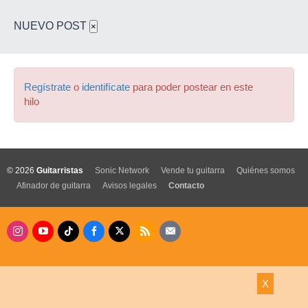
NUEVO POST
×
Regístrate
o
identifícate
para poder postear en este
hilo
© 2026
Guitarristas
Sonic Network
Vende tu guitarra
Quiénes somos
Afinador de guitarra
Avisos legales
Contacto
X