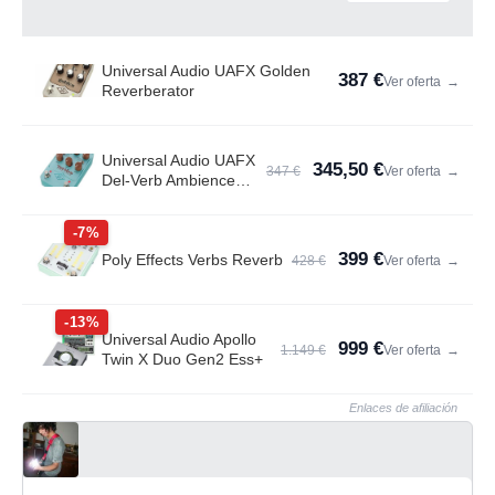
Universal Audio UAFX Golden
387 €
Ver oferta
→
Reverberator
Universal Audio UAFX
345,50 €
347 €
Ver oferta
→
Del-Verb Ambience
Compan.
-7%
399 €
Poly Effects Verbs Reverb
428 €
Ver oferta
→
-13%
Universal Audio Apollo
999 €
1.149 €
Ver oferta
→
Twin X Duo Gen2 Ess+
Enlaces de afiliación