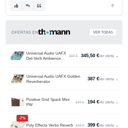
OFERTAS EN
VER TODAS
Universal Audio UAFX
345,50 €
347 €
Ver oferta
→
Del-Verb Ambience
Compan.
Universal Audio UAFX Golden
387 €
Ver oferta
→
Reverberator
Positive Grid Spark Mini
194 €
197 €
Ver oferta
→
PW
-7%
399 €
Poly Effects Verbs Reverb
428 €
Ver oferta
→