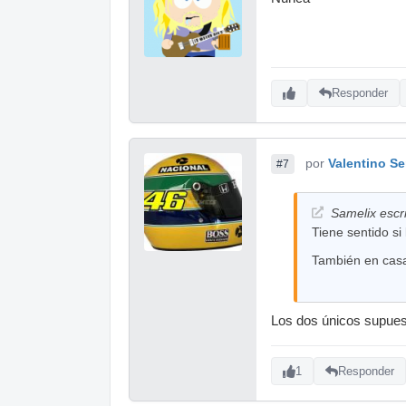
Responder
por
Valentino S
#7
Samelix escri
Tiene sentido si
También en casa 
Los dos únicos supuest
1
Responder