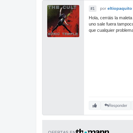
por
eltiopaquito
#1
Hola, cerráis la maleta
uno sale fuera tampoco,
que cualquier problema
Responder
OFERTAS EN