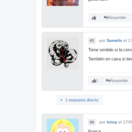
Responder
por
Samelix
el 1
#5
Tiene sentido si la cer
También en casa si tien
1
Responder
1 respuesta directa
por
lutop
el 17/
#6
Nunca