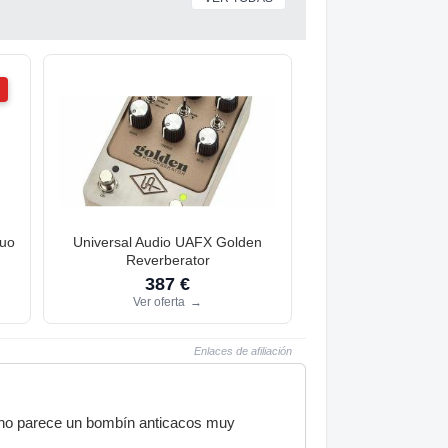
Duo
Universal Audio UAFX Golden
Reverberator
387 €
Ver oferta
→
Enlaces de afiliación
r, no parece un bombín anticacos muy