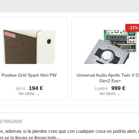
-13%
Positive Grid Spark Mini PW
Universal Audio Apollo Twin X 
Gen2 Ess+
194 €
999 €
197 €
1.149 €
Ver oferta
→
Ver oferta
→
 17/05/2026
e, ademas si la pierdes creo que con cualquier cosa se podría abri
 si se la llevan se llevan todo….