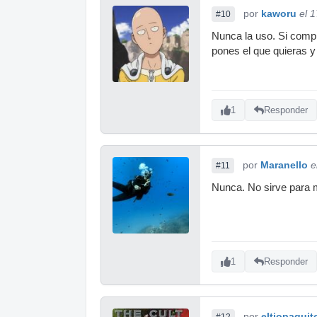
por
kaworu
el 
#10
Nunca la uso. Si compr
pones el que quieras y s
1
Responder
por
Maranello
e
#11
Nunca. No sirve para m
1
Responder
por
eltiopaquit
#12