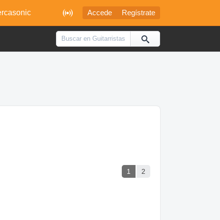

rcasonic
Accede
Regístrate
1
2