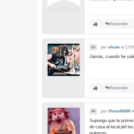
Responder
por
elrule
el 17/
#3
Jamás, cuando he salid
Responder
por
VíctorM&M
e
#4
Supongo que la primera 
de casa al local,del lo
guitarras...