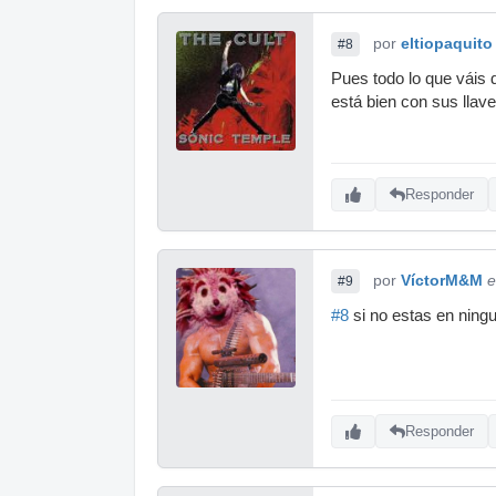
por
eltiopaquito
#8
Pues todo lo que váis
está bien con sus llave
Responder
por
VíctorM&M
e
#9
#8
si no estas en ning
Responder