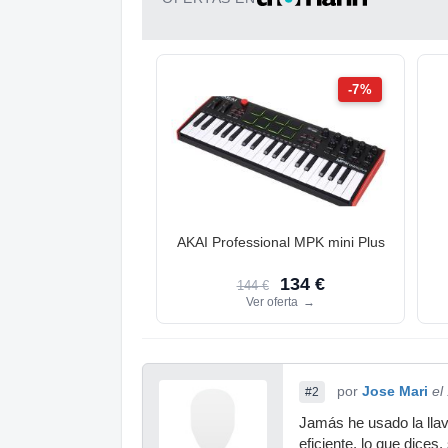
-7%
AKAI Professional MPK mini Plus
134 €
144 €
Ver oferta
→
por
Jose Mari
el
#2
Jamás he usado la llav
eficiente, lo que dices,