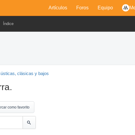
Artículos
Foros
Equipo
Me
Índice
cústicas, clásicas y bajos
rra.
rcar como favorito