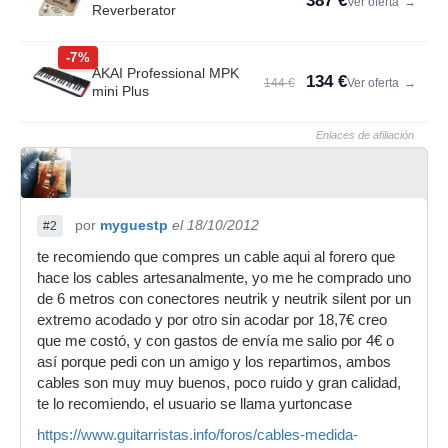
387 €
Ver oferta
→
Reverberator
-7%
AKAI Professional MPK
134 €
144 €
Ver oferta
→
mini Plus
Enlaces de afiliación
por
myguestp
el 18/10/2012
#2
te recomiendo que compres un cable aqui al forero que
hace los cables artesanalmente, yo me he comprado uno
de 6 metros con conectores neutrik y neutrik silent por un
extremo acodado y por otro sin acodar por 18,7€ creo
que me costó, y con gastos de envía me salio por 4€ o
así porque pedi con un amigo y los repartimos, ambos
cables son muy muy buenos, poco ruido y gran calidad,
te lo recomiendo, el usuario se llama yurtoncase
https://www.guitarristas.info/foros/cables-medida-