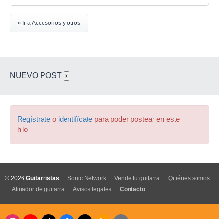
« Ir a Accesorios y otros
NUEVO POST
×
Regístrate
o
identifícate
para poder postear en este
hilo
© 2026
Guitarristas
Sonic Network
Vende tu guitarra
Quiénes somos
Afinador de guitarra
Avisos legales
Contacto