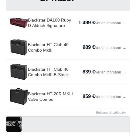
Blackstar DA100 Ruby
1.499 €
Ver en thomann
→
D.Aldrich Signature
Blackstar HT Club 40
989 €
Ver en thomann
→
Combo MkIII
Blackstar HT Club 40
839 €
Ver en thomann
→
Combo MkIII B-Stock
Blackstar HT-20R MKIII
859 €
Ver en thomann
→
Valve Combo
Enlaces de afiliación