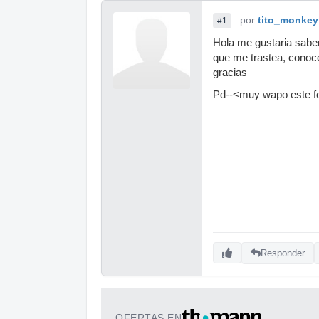
por
tito_monkey
#1
Hola me gustaria saber 
que me trastea, conoc
gracias
Pd--<muy wapo este fo
Responder
OFERTAS EN