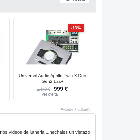
-13%
z
Universal Audio Apollo Twin X Duo
Gen2 Ess+
999 €
1.149 €
Ver oferta
→
Enlaces de afiliación
rios videos de lutheria ...hechales un vistazo