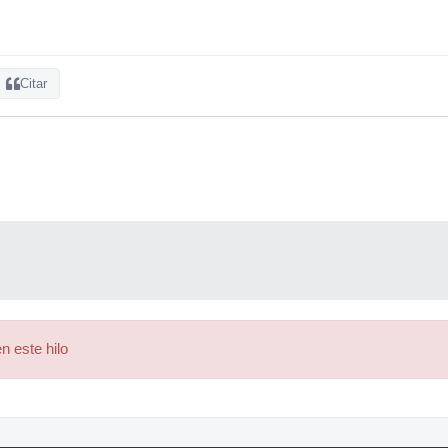
Citar
n este hilo