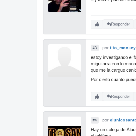
Responder
por
tito_monkey
#3
estoy investigando el 
miguitarra con lo man
que me la cargue cani
Por cierto cuanto pued
Responder
por
elunicosant
#4
Hay un colega de Álora
el teléfono.