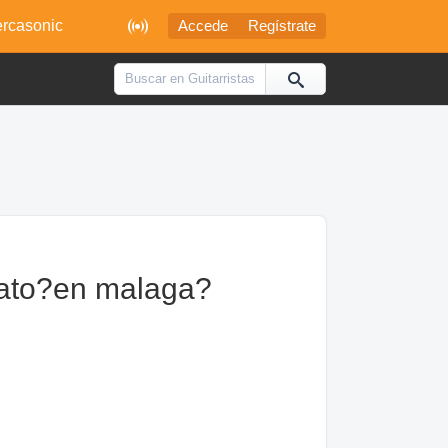

rcasonic
Accede
Regístrate
rato?en malaga?