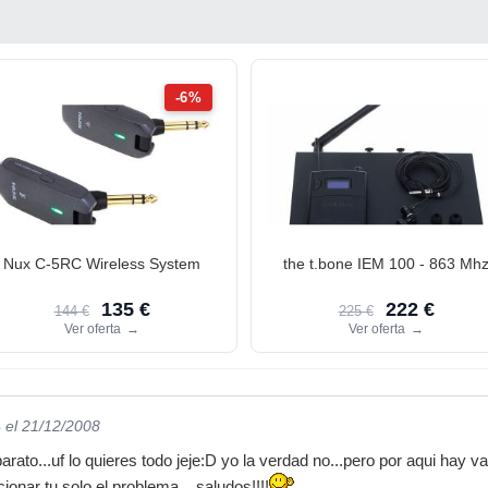
-6%
Nux C-5RC Wireless System
the t.bone IEM 100 - 863 Mh
135 €
222 €
144 €
225 €
Ver oferta
→
Ver oferta
→
3
el 21/12/2008
rato...uf lo quieres todo jeje:D yo la verdad no...pero por aqui hay va
ionar tu solo el problema....saludos!!!!