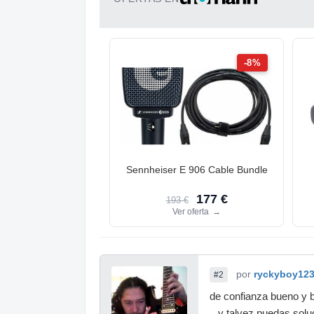
-8%
Sennheiser E 906 Cable Bundle
177 €
193 €
Ver oferta
→
por
ryckyboy12
#2
de confianza bueno y ba
...y talvez puedas soluc