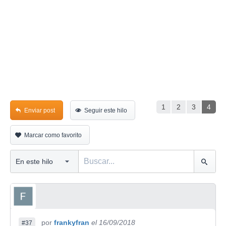
1
2
3
4
Enviar post
Seguir este hilo
Marcar como favorito
por
frankyfran
el 16/09/2018
#37