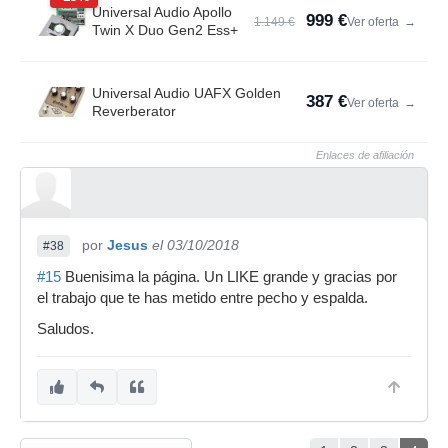
Universal Audio Apollo
999 €
1.149 €
Ver oferta
→
Twin X Duo Gen2 Ess+
Universal Audio UAFX Golden
387 €
Ver oferta
→
Reverberator
Enlaces de afiliación
por
Jesus
el 03/10/2018
#38
#15
Buenisima la página. Un LIKE grande y gracias por
el trabajo que te has metido entre pecho y espalda.
Saludos.