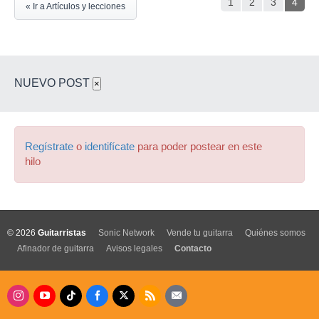
1
2
3
4
« Ir a Artículos y lecciones
NUEVO POST
×
Regístrate
o
identifícate
para poder postear en este
hilo
© 2026
Guitarristas
Sonic Network
Vende tu guitarra
Quiénes somos
Afinador de guitarra
Avisos legales
Contacto