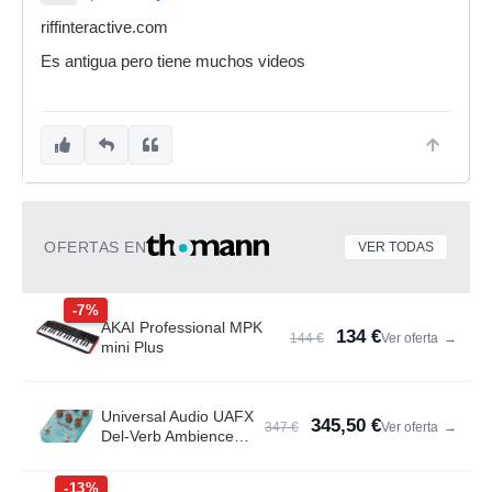
riffinteractive.com
Es antigua pero tiene muchos videos
OFERTAS EN
VER TODAS
-7%
AKAI Professional MPK
134 €
144 €
Ver oferta
→
mini Plus
Universal Audio UAFX
345,50 €
347 €
Ver oferta
→
Del-Verb Ambience
Compan.
-13%