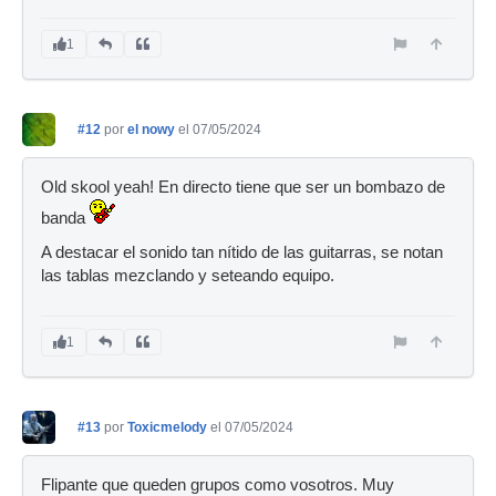
1
#12
por
el nowy
el 07/05/2024
Old skool yeah! En directo tiene que ser un bombazo de
banda
A destacar el sonido tan nítido de las guitarras, se notan
las tablas mezclando y seteando equipo.
1
#13
por
Toxicmelody
el 07/05/2024
Flipante que queden grupos como vosotros. Muy