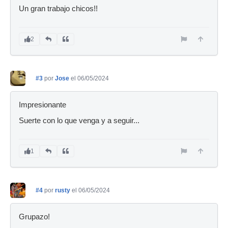
Un gran trabajo chicos!!
2
#3
por
Jose
el 06/05/2024
Impresionante
Suerte con lo que venga y a seguir...
1
#4
por
rusty
el 06/05/2024
Grupazo!