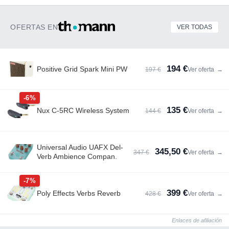
OFERTAS EN
VER TODAS
194 €
Positive Grid Spark Mini PW
197 €
Ver oferta
→
-6%
135 €
Nux C-5RC Wireless System
144 €
Ver oferta
→
Universal Audio UAFX Del-
345,50 €
347 €
Ver oferta
→
Verb Ambience Compan.
-7%
399 €
Poly Effects Verbs Reverb
428 €
Ver oferta
→
Enlaces de afiliación