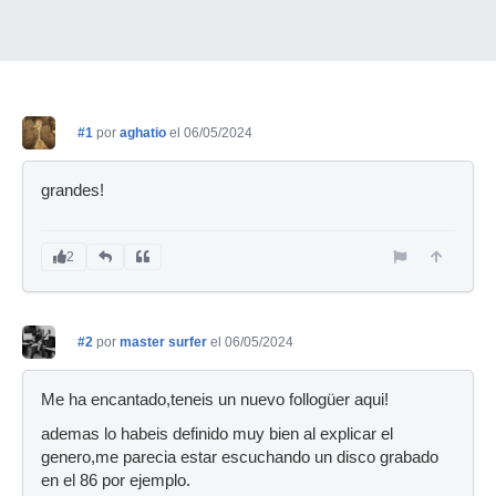
#1
por
aghatio
el 06/05/2024
grandes!
2
#2
por
master surfer
el 06/05/2024
Me ha encantado,teneis un nuevo follogüer aqui!
ademas lo habeis definido muy bien al explicar el
genero,me parecia estar escuchando un disco grabado
en el 86 por ejemplo.