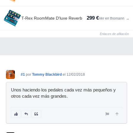
299 €
T-Rex RoomMate D'luxe Reverb
Ver en thomann
→
Enlaces de afiliación
#1
por
Tommy Blackbird
el 12/02/2018
Unos haciendo los pedales cada vez más pequeños y
otros cada vez más grandes.