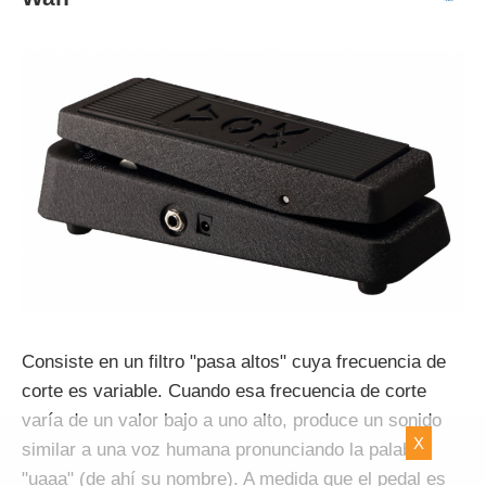
Consiste en un filtro "pasa altos" cuya frecuencia de
corte es variable. Cuando esa frecuencia de corte
varía de un valor bajo a uno alto, produce un sonido
X
similar a una voz humana pronunciando la palabra
"uaaa" (de ahí su nombre). A medida que el pedal es