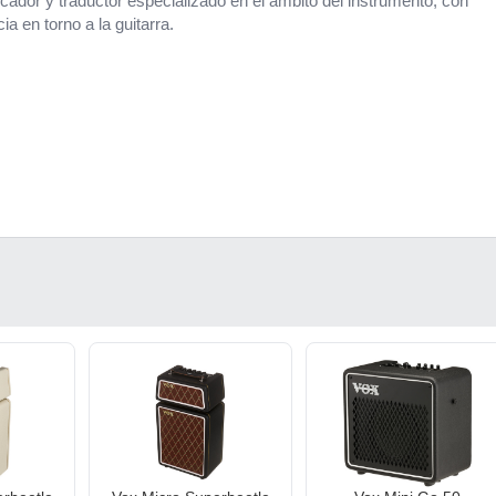
cador y traductor especializado en el ámbito del instrumento, con
a en torno a la guitarra.