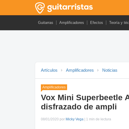
Guitarras
Amplificadores
Efectos
Teoría y té
Artículos
Amplificadores
Noticias
Amplificadores
Vox Mini Superbeetle A
disfrazado de ampli
08/01/2020 por
Micky Vega
| 1 min de lectura