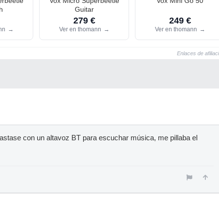
rbeetle
Vox Micro Superbeetle
Vox Mini Go 50
h
Guitar
279 €
249 €
ann
→
Ver en thomann
→
Ver en thomann
→
Enlaces de afiliac
bastase con un altavoz BT para escuchar música, me pillaba el