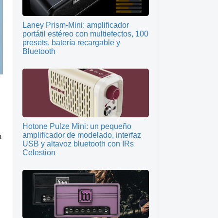
Laney Prism-Mini: amplificador
portátil estéreo con multiefectos, 100
presets, batería recargable y
Bluetooth
Hotone Pulze Mini: un pequeño
amplificador de modelado, interfaz
a
USB y altavoz bluetooth con IRs
Celestion