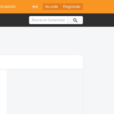

rcasonic
Accede
Regístrate