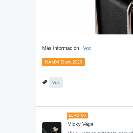
Más información |
Vox
NAMM Show 2020
Vox
EL AUTOR
Micky Vega