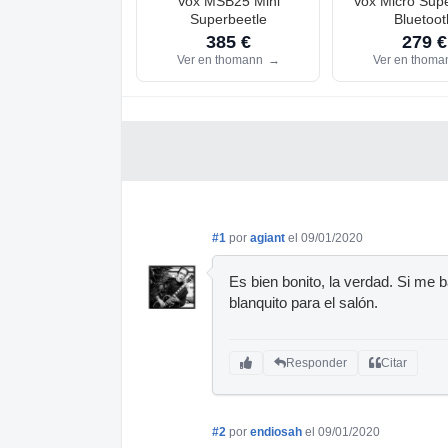
Vox MSB25 Mini
Vox Micro Supe
Superbeetle
Bluetoot
385 €
279 €
Ver en thomann
→
Ver en thom
#1
por
agiant
el 09/01/2020
Es bien bonito, la verdad. Si me 
blanquito para el salón.
Responder
Citar
#2
por
endiosah
el 09/01/2020