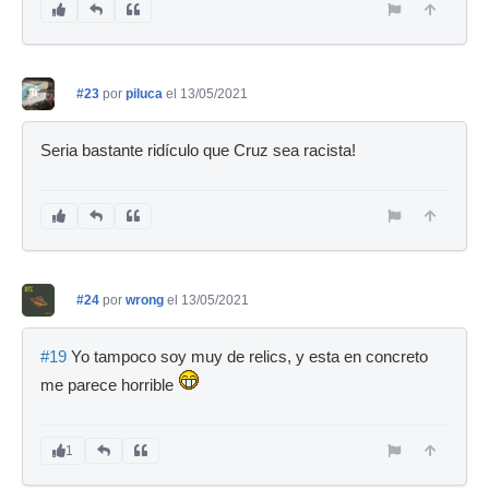
#23
por
piluca
el 13/05/2021
Seria bastante ridículo que Cruz sea racista!
#24
por
wrong
el 13/05/2021
#19
Yo tampoco soy muy de relics, y esta en concreto
me parece horrible
1