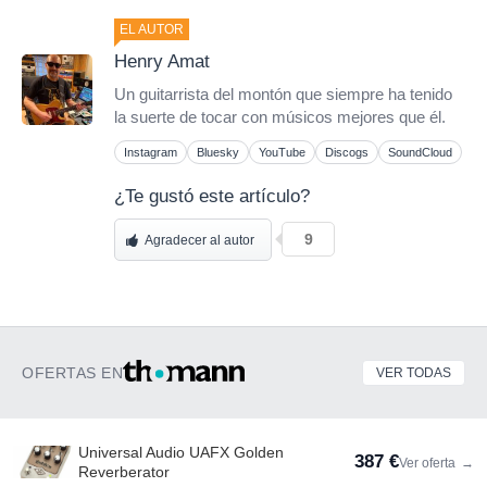
EL AUTOR
Henry Amat
Un guitarrista del montón que siempre ha tenido
la suerte de tocar con músicos mejores que él.
Instagram
Bluesky
YouTube
Discogs
SoundCloud
¿Te gustó este artículo?
9
Agradecer al autor
OFERTAS EN
VER TODAS
Universal Audio UAFX Golden
387 €
Ver oferta
→
Reverberator