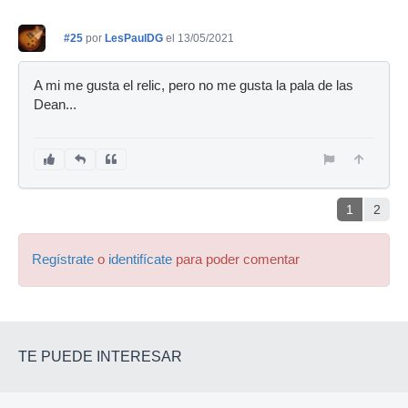
#25
por
LesPaulDG
el 13/05/2021
A mi me gusta el relic, pero no me gusta la pala de las
Dean...
1
2
Regístrate
o
identifícate
para poder comentar
TE PUEDE INTERESAR