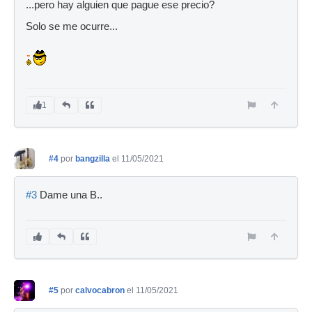
...pero hay alguien que pague ese precio?
Solo se me ocurre...
1
#4
por
bangzilla
el 11/05/2021
#3
Dame una B..
#5
por
calvocabron
el 11/05/2021