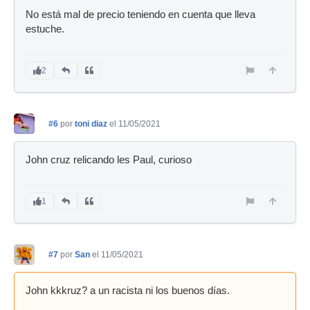
No está mal de precio teniendo en cuenta que lleva
estuche.
2
#6
por
toni diaz
el 11/05/2021
John cruz relicando les Paul, curioso
1
#7
por
San
el 11/05/2021
John kkkruz? a un racista ni los buenos días.