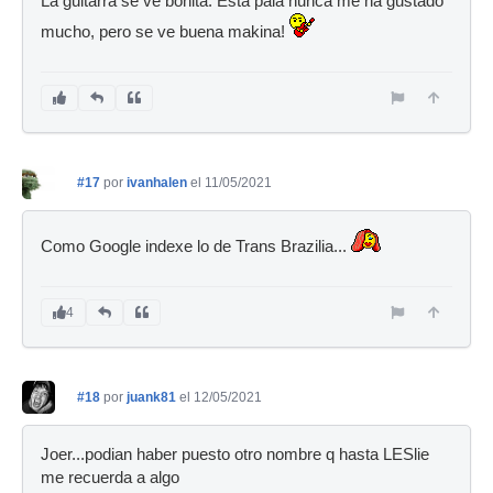
La guitarra se ve bonita. Está pala nunca me ha gustado
mucho, pero se ve buena makina!
#17
por
ivanhalen
el 11/05/2021
Como Google indexe lo de Trans Brazilia...
4
#18
por
juank81
el 12/05/2021
Joer...podian haber puesto otro nombre q hasta LESlie
me recuerda a algo