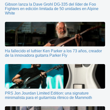
Gibson lanza la Dave Grohl DG-335 del líder de Foo
Fighters en edición limitada de 50 unidades en Alpine
White
Ha fallecido el luthier Ken Parker a los 73 años, creador
de la innovadora guitarra Parker Fly
PRS Jon Jourdan Limited Edition: una signature
minimalista para el guitarrista rítmico de Mammoth