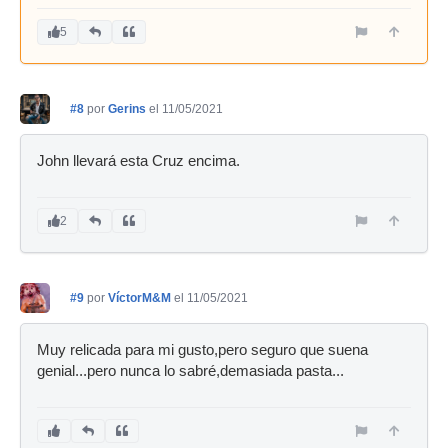
5
#8
por
Gerins
el 11/05/2021
John llevará esta Cruz encima.
2
#9
por
VíctorM&M
el 11/05/2021
Muy relicada para mi gusto,pero seguro que suena
genial...pero nunca lo sabré,demasiada pasta...