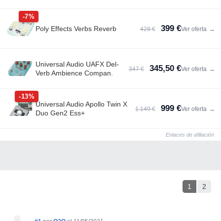
-7%
399 €
Poly Effects Verbs Reverb
428 €
Ver oferta
→
Universal Audio UAFX Del-
345,50 €
347 €
Ver oferta
→
Verb Ambience Compan.
-13%
Universal Audio Apollo Twin X
999 €
1.149 €
Ver oferta
→
Duo Gen2 Ess+
Enlaces de afiliación
1
2