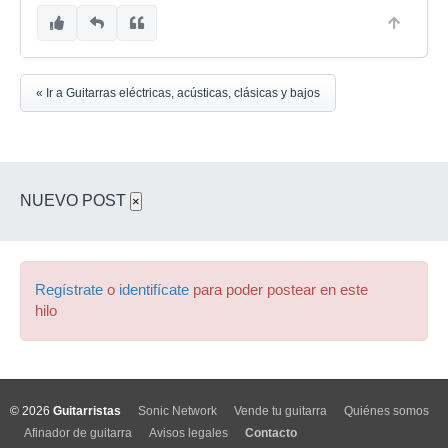
« Ir a Guitarras eléctricas, acústicas, clásicas y bajos
NUEVO POST
×
Regístrate
o
identifícate
para poder postear en este
hilo
© 2026
Guitarristas
Sonic Network
Vende tu guitarra
Quiénes somos
Afinador de guitarra
Avisos legales
Contacto