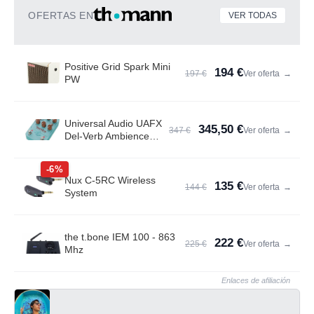
OFERTAS EN
VER TODAS
Positive Grid Spark Mini
194 €
197 €
Ver oferta
→
PW
Universal Audio UAFX
345,50 €
347 €
Ver oferta
→
Del-Verb Ambience
Compan.
-6%
Nux C-5RC Wireless
135 €
144 €
Ver oferta
→
System
the t.bone IEM 100 - 863
222 €
225 €
Ver oferta
→
Mhz
Enlaces de afiliación