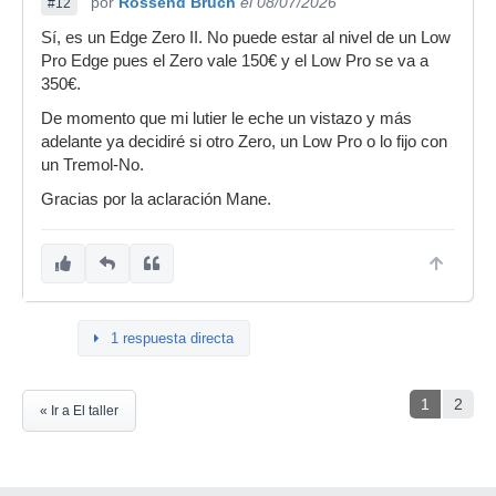
por
Rossend Bruch
el 08/07/2026
#12
Sí, es un Edge Zero II. No puede estar al nivel de un Low
Pro Edge pues el Zero vale 150€ y el Low Pro se va a
350€.
De momento que mi lutier le eche un vistazo y más
adelante ya decidiré si otro Zero, un Low Pro o lo fijo con
un Tremol-No.
Gracias por la aclaración Mane.
1 respuesta directa
1
2
« Ir a El taller