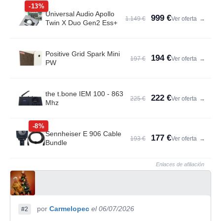
-13%
Universal Audio Apollo
999 €
1.149 €
Ver oferta
→
Twin X Duo Gen2 Ess+
Positive Grid Spark Mini
194 €
197 €
Ver oferta
→
PW
the t.bone IEM 100 - 863
222 €
225 €
Ver oferta
→
Mhz
-8%
Sennheiser E 906 Cable
177 €
193 €
Ver oferta
→
Bundle
Enlaces de afiliación
por
Carmelopec
el 06/07/2026
#2