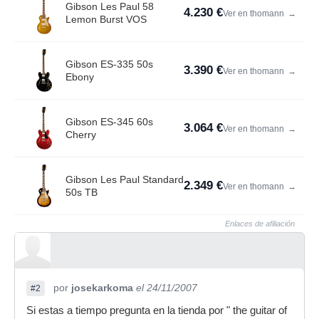
Gibson Les Paul 58
4.230 €
Ver en thomann
→
Lemon Burst VOS
Gibson ES-335 50s
3.390 €
Ver en thomann
→
Ebony
Gibson ES-345 60s
3.064 €
Ver en thomann
→
Cherry
Gibson Les Paul Standard
2.349 €
Ver en thomann
→
50s TB
Enlaces de afiliación
por
josekarkoma
el 24/11/2007
#2
Si estas a tiempo pregunta en la tienda por " the guitar of