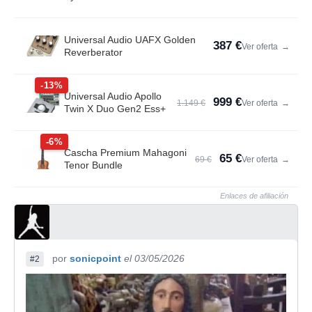
Universal Audio UAFX Golden
387 €
Ver oferta
→
Reverberator
-13%
Universal Audio Apollo
999 €
1.149 €
Ver oferta
→
Twin X Duo Gen2 Ess+
-6%
Cascha Premium Mahagoni
65 €
69 €
Ver oferta
→
Tenor Bundle
Enlaces de afiliación
por
sonicpoint
el 03/05/2026
#2