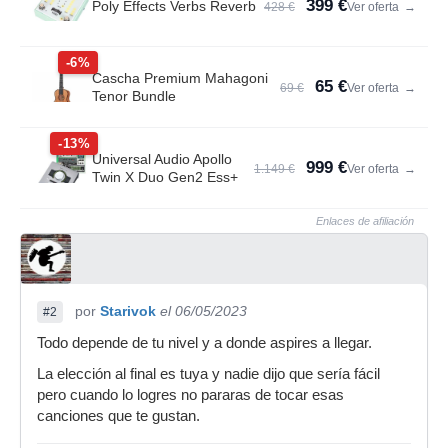
399 €
Poly Effects Verbs Reverb
428 €
Ver oferta
→
-6%
Cascha Premium Mahagoni
65 €
69 €
Ver oferta
→
Tenor Bundle
-13%
Universal Audio Apollo
999 €
1.149 €
Ver oferta
→
Twin X Duo Gen2 Ess+
Enlaces de afiliación
por
Starivok
el 06/05/2023
#2
Todo depende de tu nivel y a donde aspires a llegar.
La elección al final es tuya y nadie dijo que sería fácil
pero cuando lo logres no pararas de tocar esas
canciones que te gustan.