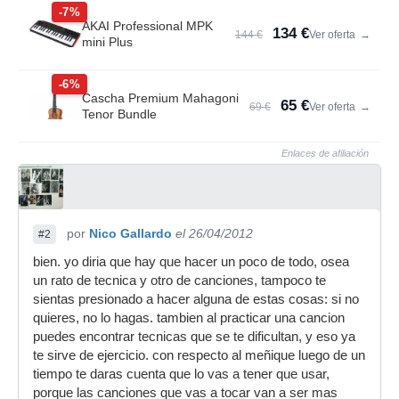
-7%
AKAI Professional MPK
134 €
144 €
Ver oferta
→
mini Plus
-6%
Cascha Premium Mahagoni
65 €
69 €
Ver oferta
→
Tenor Bundle
Enlaces de afiliación
por
Nico Gallardo
el 26/04/2012
#2
bien. yo diria que hay que hacer un poco de todo, osea
un rato de tecnica y otro de canciones, tampoco te
sientas presionado a hacer alguna de estas cosas: si no
quieres, no lo hagas. tambien al practicar una cancion
puedes encontrar tecnicas que se te dificultan, y eso ya
te sirve de ejercicio. con respecto al meñique luego de un
tiempo te daras cuenta que lo vas a tener que usar,
porque las canciones que vas a tocar van a ser mas