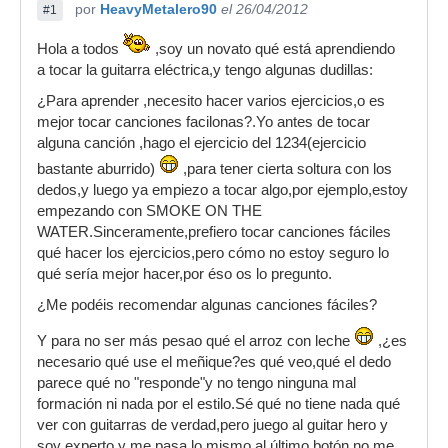
por
HeavyMetalero90
el 26/04/2012
#1
Hola a todos
,soy un novato qué está aprendiendo
a tocar la guitarra eléctrica,y tengo algunas dudillas:
¿Para aprender ,necesito hacer varios ejercicios,o es
mejor tocar canciones facilonas?.Yo antes de tocar
alguna canción ,hago el ejercicio del 1234(ejercicio
bastante aburrido)
,para tener cierta soltura con los
dedos,y luego ya empiezo a tocar algo,por ejemplo,estoy
empezando con SMOKE ON THE
WATER.Sinceramente,prefiero tocar canciones fáciles
qué hacer los ejercicios,pero cómo no estoy seguro lo
qué sería mejor hacer,por éso os lo pregunto.
¿Me podéis recomendar algunas canciones fáciles?
Y para no ser más pesao qué el arroz con leche
,¿es
necesario qué use el meñique?es qué veo,qué el dedo
parece qué no "responde"y no tengo ninguna mal
formación ni nada por el estilo.Sé qué no tiene nada qué
ver con guitarras de verdad,pero juego al guitar hero y
soy experto y me pasa lo mismo,al último botón no me