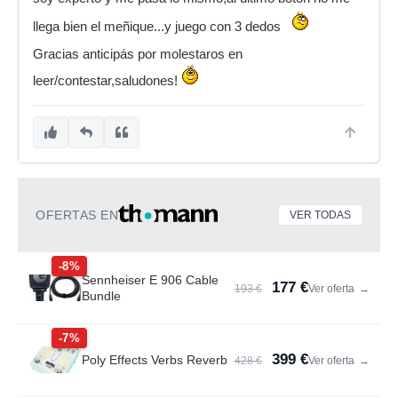
llega bien el meñique...y juego con 3 dedos
Gracias anticipás por molestaros en
leer/contestar,saludones!
OFERTAS EN
VER TODAS
-8%
Sennheiser E 906 Cable
177 €
193 €
Ver oferta
→
Bundle
-7%
399 €
Poly Effects Verbs Reverb
428 €
Ver oferta
→