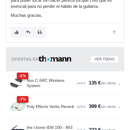
para poder tocar sin hacer pereza ya que creo que es
esencial para no perder el hábito de la guitarra.
Muchas gracias.
OFERTAS EN
VER TODAS
-6%
Nux C-5RC Wireless
135 €
144 €
Ver oferta
→
System
-7%
399 €
Poly Effects Verbs Reverb
428 €
Ver oferta
→
the t.bone IEM 100 - 863
222 €