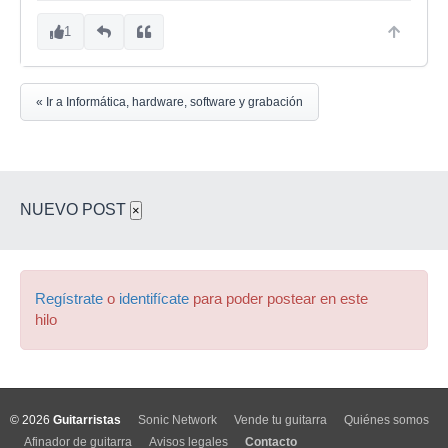
1
« Ir a Informática, hardware, software y grabación
NUEVO POST
×
Regístrate
o
identifícate
para poder postear en este
hilo
© 2026
Guitarristas
Sonic Network
Vende tu guitarra
Quiénes somos
Afinador de guitarra
Avisos legales
Contacto