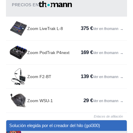
PRECIOS EN
375 €
Zoom LiveTrak L-8
Ver en thomann
→
169 €
Zoom PodTrak P4next
Ver en thomann
→
139 €
Zoom F2-BT
Ver en thomann
→
29 €
Zoom WSU-1
Ver en thomann
→
Enlaces de afiliación
Solución elegida por el creador del hilo (gol300)