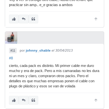
practicar sin amp.. e_e gracias a ambos
"La Hueva no se crea, ni se destruye, solo se
transmite"
Rob Brito Lievanos
#8
hace menos de 1 minuto
#6
Ni tanto, a mi me salio hace un Año un Cable
en un Pack con una Johnson y el Cable hoy
sigue en el Return del Amplo, pero supongo que
por
cada pack sera diferente.
johnny_chable
el 30/04/2013
#11
#8
cierto, cada pack es distinto. Mi primer cable me duro
mucho y era de pack. Pero a mis camaradas no les dura
ni un mes y claro, compraron otros packs. Pero el
detalles es que muchas empresas ponen el cable con
plugs de plástico y esos se van de volada