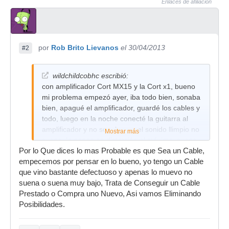
Enlaces de afiliación
por
Rob Brito Lievanos
el 30/04/2013
#2
wildchildcobhc escribió:
con amplificador Cort MX15 y la Cort x1, bueno
mi problema empezó ayer, iba todo bien, sonaba
bien, apagué el amplificador, guardé los cables y
todo, luego en la noche conecté la guitarra al
amplificador y no sonaba, en el sonido llimpio no
Mostrar más
suena, lo pongo en distorsión al máximo, suena
Por lo Que dices lo mas Probable es que Sea un Cable,
como si estuviera en el sonido limpio con un
empecemos por pensar en lo bueno, yo tengo un Cable
sonido raro de fondo, todo bajo. Ayúdenme por
que vino bastante defectuoso y apenas lo muevo no
favor... gracias.
suena o suena muy bajo, Trata de Conseguir un Cable
Prestado o Compra uno Nuevo, Asi vamos Eliminando
Posibilidades.