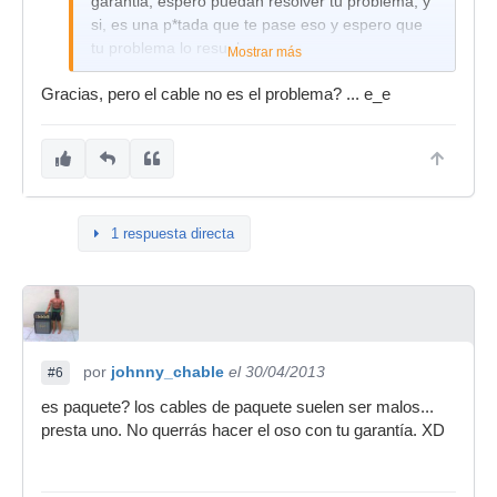
garantia, espero puedan resolver tu problema, y
si, es una p*tada que te pase eso y espero que
tu problema lo resuelvas.
Mostrar más
saludos y suerte.
Gracias, pero el cable no es el problema? ... e_e
1 respuesta directa
por
johnny_chable
el 30/04/2013
#6
es paquete? los cables de paquete suelen ser malos...
presta uno. No querrás hacer el oso con tu garantía. XD