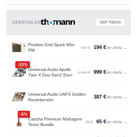
OFERTAS EN
VER TODAS
Positive Grid Spark Mini
194 €
197 €
Ver oferta
→
PW
-13%
Universal Audio Apollo
999 €
1.149 €
Ver oferta
→
Twin X Duo Gen2 Ess+
Universal Audio UAFX Golden
387 €
Ver oferta
→
Reverberator
-6%
Cascha Premium Mahagoni
65 €
69 €
Ver oferta
→
Tenor Bundle