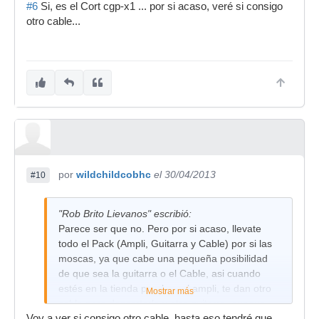
#6
Si, es el Cort cgp-x1 ... por si acaso, veré si consigo
otro cable...
por
wildchildcobhc
el 30/04/2013
#10
"Rob Brito Lievanos" escribió:
Parece ser que no. Pero por si acaso, llevate
todo el Pack (Ampli, Guitarra y Cable) por si las
moscas, ya que cabe una pequeña posibilidad
de que sea la guitarra o el Cable, asi cuando
estés en la tienda prueban el ampli, te dan otro
Mostrar más
cable para descartarlo y otra guitarra, aunque
Voy a ver si consigo otro cable, hasta eso tendré que
estoy casi seguro de que es el amplo.