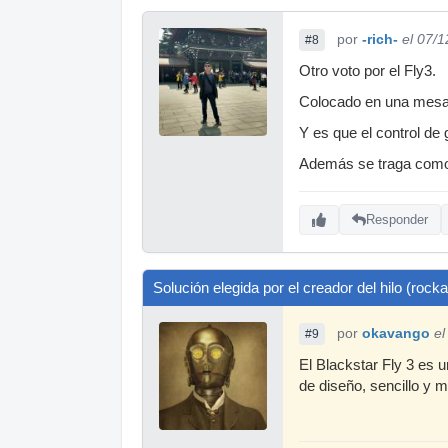
por
-rich-
el 07/
#8
Otro voto por el Fly3.
Colocado en una mesa a
Y es que el control de 
Además se traga como
Responder
Solución elegida por el creador del hilo (roc
por
okavango
el
#9
El Blackstar Fly 3 es 
de diseño, sencillo y m