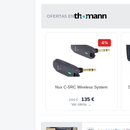
OFERTAS EN
-6%
Nux C-5RC Wireless System
S
135 €
144 €
Ver oferta
→