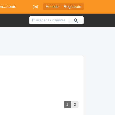

rcasonic
Accede
Regístrate
1
2