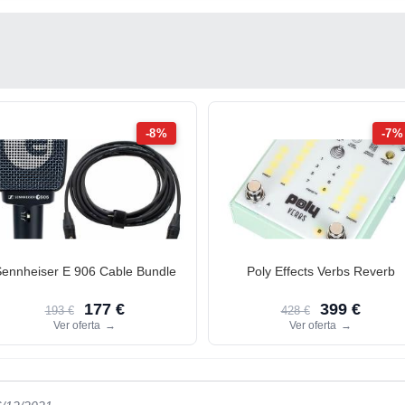
-8%
-7%
ennheiser E 906 Cable Bundle
Poly Effects Verbs Reverb
177 €
399 €
193 €
428 €
Ver oferta
→
Ver oferta
→