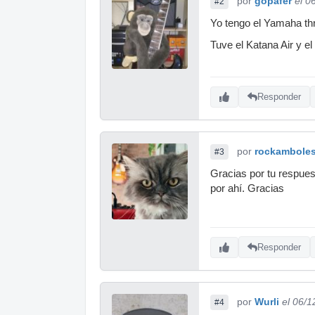
por
gopafer
el 0
#2
Yo tengo el Yamaha thr
Tuve el Katana Air y e
Responder
por
rockambole
#3
Gracias por tu respuest
por ahí. Gracias
Responder
por
Wurli
el 06/1
#4