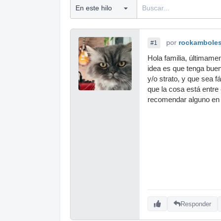
por
rockambole
#1
Hola familia, últimamen
idea es que tenga buen
y/o strato, y que sea f
que la cosa está entre
recomendar alguno en p
Responder