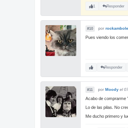
1
Responder
por
rockambol
#10
Pues viendo los comenta
Responder
por
Moody
el 0
#11
Acabo de comprarme Yam
Lo de las pilas. No cre
Me ducho primero y lueg