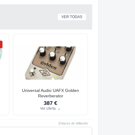
VER TODAS
Universal Audio UAFX Golden
Reverberator
387 €
Ver oferta
→
Enlaces de afiliación