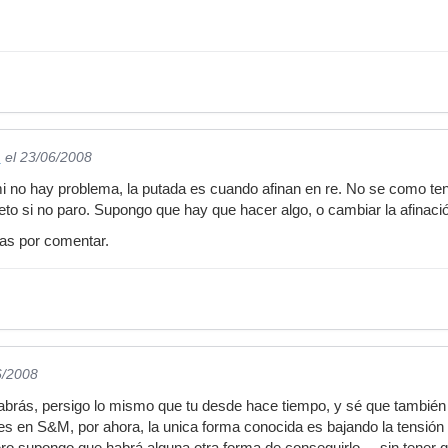
_
el 23/06/2008
i no hay problema, la putada es cuando afinan en re. No se como teng
eto si no paro. Supongo que hay que hacer algo, o cambiar la afinació
as por comentar.
6/2008
abrás, persigo lo mismo que tu desde hace tiempo, y sé que también v
s en S&M, por ahora, la unica forma conocida es bajando la tensión de
o supongo que habrá alguna otra forma de conseguirlo.... sin tener que 