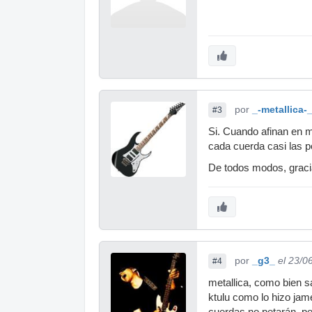
por
_-metallica-
#3
Si. Cuando afinan en m
cada cuerda casi las p
De todos modos, graci
por
_g3_
el 23/0
#4
metallica, como bien s
ktulu como lo hizo jame
cuerdas no petarán, per