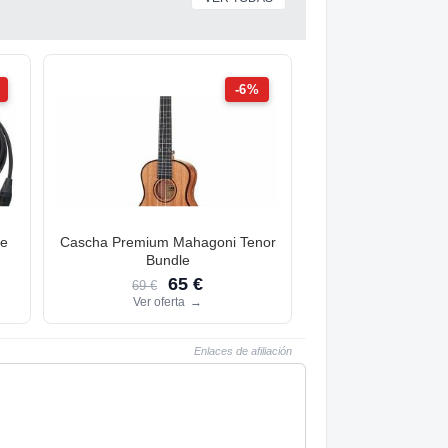
-6%
le
Cascha Premium Mahagoni Tenor
Bundle
65 €
69 €
Ver oferta
→
Enlaces de afiliación