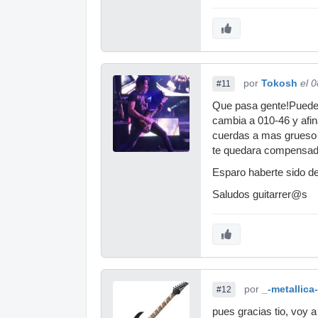
por
Tokosh
el 
#11
Que pasa gente!Puedes
cambia a 010-46 y afin
cuerdas a mas grueso 
te quedara compensada.
Esparo haberte sido d
Saludos guitarrer@s
por
_-metallica
#12
pues gracias tio, voy a