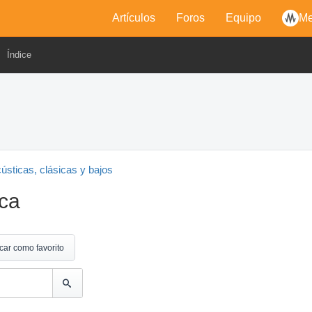
Artículos
Foros
Equipo
Me
Índice
cústicas, clásicas y bajos
ica
car como favorito