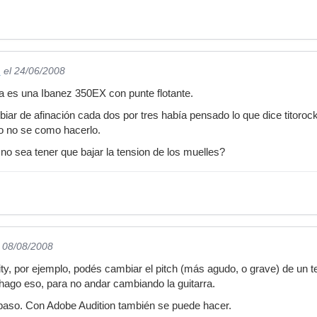
_
el 24/06/2008
a es una Ibanez 350EX con punte flotante.
ar de afinación cada dos por tres había pensado lo que dice titorock,
ro no se como hacerlo.
no sea tener que bajar la tension de los muelles?
l 08/08/2008
ty, por ejemplo, podés cambiar el pitch (más agudo, o grave) de un t
hago eso, para no andar cambiando la guitarra.
 paso. Con Adobe Audition también se puede hacer.