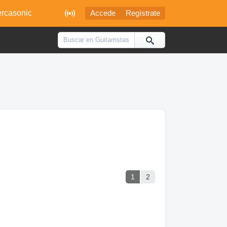

rcasonic
Accede
Regístrate
1
2