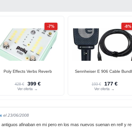
-7%
-8%
Poly Effects Verbs Reverb
Sennheiser E 906 Cable Bund
399 €
177 €
428 €
193 €
Ver oferta
→
Ver oferta
→
x
el 23/06/2008
 antiguos afinaban en mi pero en los mas nuevos suenan en re# y re