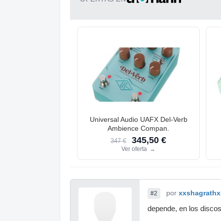
Universal Audio UAFX Del-Verb
Ambience Compan.
345,50 €
347 €
Ver oferta
→
por
xxshagrathx
#2
depende, en los discos