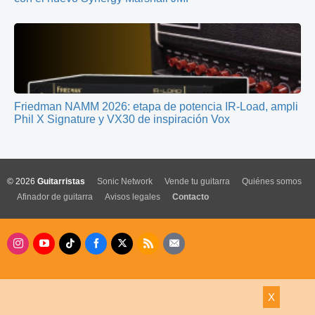
Friedman NAMM 2026: etapa de potencia IR-Load, ampli
Phil X Signature y VX30 de inspiración Vox
© 2026
Guitarristas
Sonic Network
Vende tu guitarra
Quiénes somos
Afinador de guitarra
Avisos legales
Contacto
X