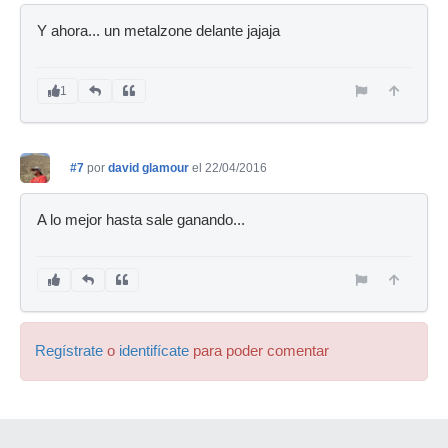
Y ahora... un metalzone delante jajaja
1
#7
por
david glamour
el 22/04/2016
A lo mejor hasta sale ganando...
Regístrate
o
identifícate
para poder comentar