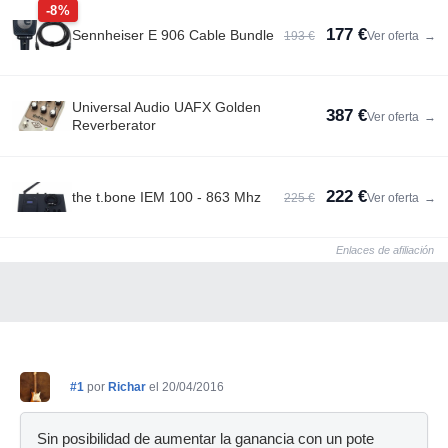
-8%
177 €
Sennheiser E 906 Cable Bundle
193 €
Ver oferta
→
Universal Audio UAFX Golden
387 €
Ver oferta
→
Reverberator
222 €
the t.bone IEM 100 - 863 Mhz
225 €
Ver oferta
→
Enlaces de afiliación
#1
por
Richar
el 20/04/2016
Sin posibilidad de aumentar la ganancia con un pote