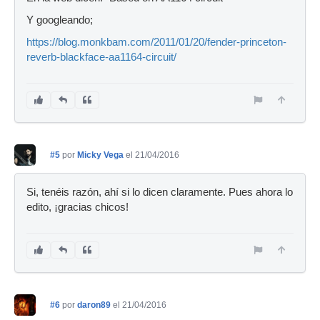
Y googleando;
https://blog.monkbam.com/2011/01/20/fender-princeton-
reverb-blackface-aa1164-circuit/
#5
por
Micky Vega
el 21/04/2016
Si, tenéis razón, ahí si lo dicen claramente. Pues ahora lo
edito, ¡gracias chicos!
#6
por
daron89
el 21/04/2016