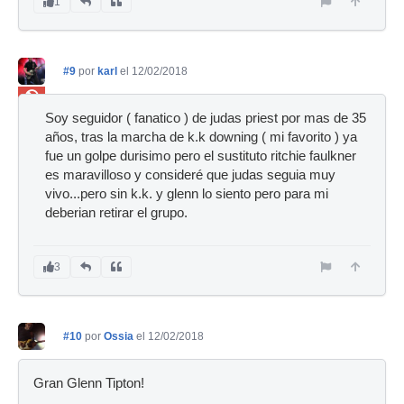
1
#9
por
karl
el 12/02/2018
Ban
Soy seguidor ( fanatico ) de judas priest por mas de 35
años, tras la marcha de k.k downing ( mi favorito ) ya
fue un golpe durisimo pero el sustituto ritchie faulkner
es maravilloso y consideré que judas seguia muy
vivo...pero sin k.k. y glenn lo siento pero para mi
deberian retirar el grupo.
3
#10
por
Ossia
el 12/02/2018
Gran Glenn Tipton!