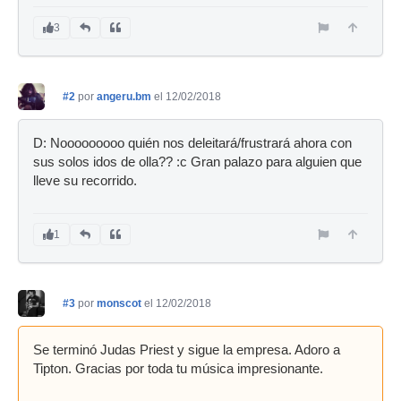
3
#2
por
angeru.bm
el 12/02/2018
D: Nooooooooo quién nos deleitará/frustrará ahora con
sus solos idos de olla?? :c Gran palazo para alguien que
lleve su recorrido.
1
#3
por
monscot
el 12/02/2018
Se terminó Judas Priest y sigue la empresa. Adoro a
Tipton. Gracias por toda tu música impresionante.