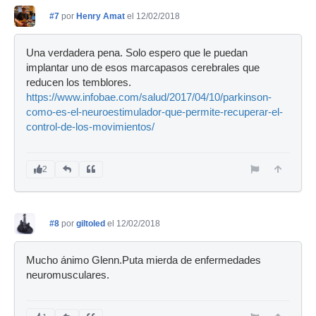
#7
por
Henry Amat
el 12/02/2018
Una verdadera pena. Solo espero que le puedan
implantar uno de esos marcapasos cerebrales que
reducen los temblores.
https://www.infobae.com/salud/2017/04/10/parkinson-
como-es-el-neuroestimulador-que-permite-recuperar-el-
control-de-los-movimientos/
2
#8
por
giltoled
el 12/02/2018
Mucho ánimo Glenn.Puta mierda de enfermedades
neuromusculares.