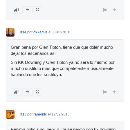
1
#14
por
oxkadus
el 12/02/2018
Gran pena por Glen Tipton, tiene que que doler mucho
dejar los escenarios asi.
Sin KK Downing y Glen Tipton ya no sera lo mismo por
mucho sustituto mas que competetente musicalmente
hablando que les sustituya.
2
#15
por
ramonlc
el 12/02/2018
Pésima noticia no, peor, si ya se perdió con kk downing