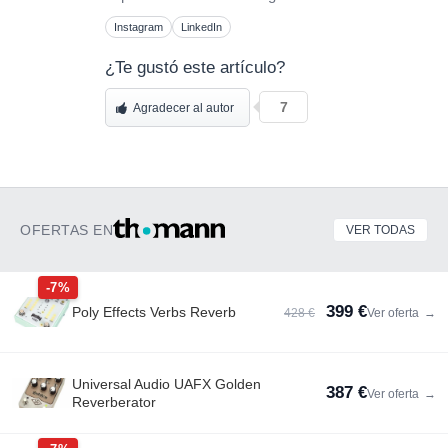
Instagram
LinkedIn
¿Te gustó este artículo?
7
Agradecer al autor
OFERTAS EN
VER TODAS
-7%
399 €
Poly Effects Verbs Reverb
428 €
Ver oferta
→
Universal Audio UAFX Golden
387 €
Ver oferta
→
Reverberator