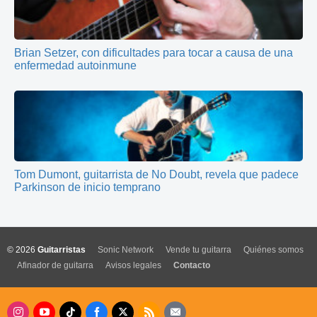
Brian Setzer, con dificultades para tocar a causa de una
enfermedad autoinmune
Tom Dumont, guitarrista de No Doubt, revela que padece
Parkinson de inicio temprano
© 2026
Guitarristas
Sonic Network
Vende tu guitarra
Quiénes somos
Afinador de guitarra
Avisos legales
Contacto