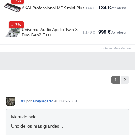
-7%
134 €
AKAI Professional MPK mini Plus
144 €
Ver oferta
→
-13%
Universal Audio Apollo Twin X
999 €
1.149 €
Ver oferta
→
Duo Gen2 Ess+
Enlaces de afiliación
1
2
#1
por
elreylagarto
el 12/02/2018
Menudo palo...
Uno de los más grandes...