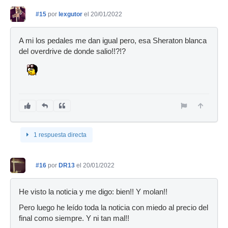
#15
por
lexgutor
el 20/01/2022
A mi los pedales me dan igual pero, esa Sheraton blanca
del overdrive de donde salio!!?!?
1 respuesta directa
#16
por
DR13
el 20/01/2022
He visto la noticia y me digo: bien!! Y molan!!
Pero luego he leído toda la noticia con miedo al precio del
final como siempre. Y ni tan mal!!