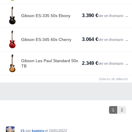
3.390 €
Gibson ES-335 50s Ebony
Ver en thomann
→
3.064 €
Gibson ES-345 60s Cherry
Ver en thomann
→
Gibson Les Paul Standard 50s
2.349 €
Ver en thomann
→
TB
Enlaces de afiliación
1
2
#1
por
kaworu
el 20/01/2022