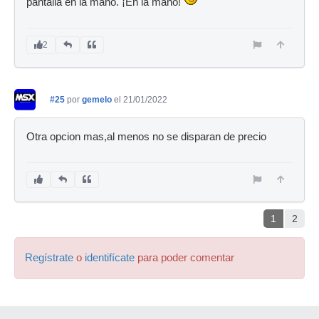
pantalla en la mano. ¡En la mano!
2
#25
por
gemelo
el 21/01/2022
Otra opcion mas,al menos no se disparan de precio
1
2
Regístrate
o
identifícate
para poder comentar