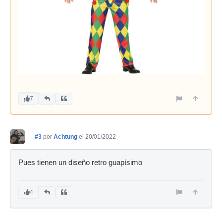
7
#3
por
Achtung
el 20/01/2022
Pues tienen un diseño retro guapísimo
4