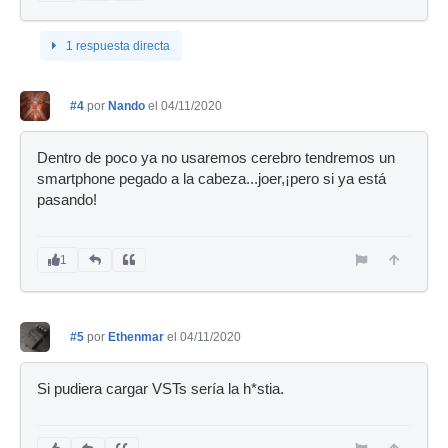
1 respuesta directa
#4
por
Nando
el 04/11/2020
Dentro de poco ya no usaremos cerebro tendremos un
smartphone pegado a la cabeza...joer,¡pero si ya está
pasando!
1
#5
por
Ethenmar
el 04/11/2020
Si pudiera cargar VSTs sería la h*stia.