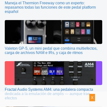
Maneja el Thermion Freeway como un experto:
repasamos todas las funciones de este pedal platform
español
Valeton GP-5, un mini pedal que combina multiefectos,
carga de archivos NAM e IRs, y caja de ritmos
Fractal Audio Systems AM4: una pedalera compacta
dedicada a la emulación de amplis — aunque trae
X
efectos