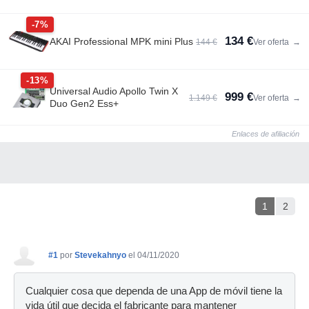
-7%
134 €
AKAI Professional MPK mini Plus
144 €
Ver oferta
→
-13%
Universal Audio Apollo Twin X
999 €
1.149 €
Ver oferta
→
Duo Gen2 Ess+
Enlaces de afiliación
1
2
#1
por
Stevekahnyo
el 04/11/2020
Cualquier cosa que dependa de una App de móvil tiene la
vida útil que decida el fabricante para mantener