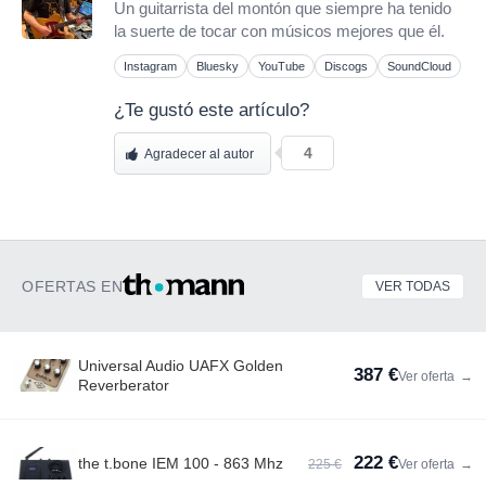
Un guitarrista del montón que siempre ha tenido
la suerte de tocar con músicos mejores que él.
Instagram
Bluesky
YouTube
Discogs
SoundCloud
¿Te gustó este artículo?
4
Agradecer al autor
OFERTAS EN
VER TODAS
Universal Audio UAFX Golden
387 €
Ver oferta
→
Reverberator
222 €
the t.bone IEM 100 - 863 Mhz
225 €
Ver oferta
→