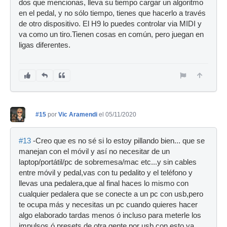
dos que mencionas, lleva su tiempo cargar un algoritmo
en el pedal, y no sólo tiempo, tienes que hacerlo a través
de otro dispositivo. El H9 lo puedes controlar via MIDI y
va como un tiro.Tienen cosas en común, pero juegan en
ligas diferentes.
#15
por
Vic Aramendi
el 05/11/2020
#13
-Creo que es no sé si lo estoy pillando bien... que se
manejan con el móvil y así no necesitar de un
laptop/portátil/pc de sobremesa/mac etc...y sin cables
entre móvil y pedal,vas con tu pedalito y el teléfono y
llevas una pedalera,que al final haces lo mismo con
cualquier pedalera que se conecte a un pc con usb,pero
te ocupa más y necesitas un pc cuando quieres hacer
algo elaborado tardas menos ó incluso para meterle los
impulsos ó presets de otra gente por usb,con esto ya