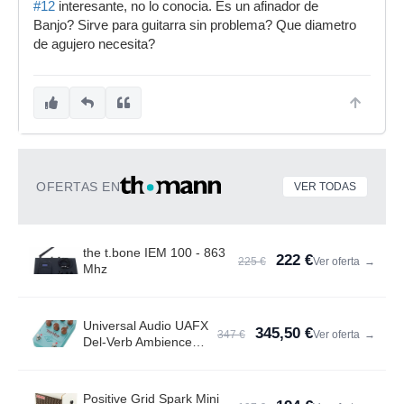
#12
interesante, no lo conocia. Es un afinador de
Banjo? Sirve para guitarra sin problema? Que diametro
de agujero necesita?
OFERTAS EN
VER TODAS
the t.bone IEM 100 - 863
222 €
225 €
Ver oferta
→
Mhz
Universal Audio UAFX
345,50 €
347 €
Ver oferta
→
Del-Verb Ambience
Compan.
Positive Grid Spark Mini