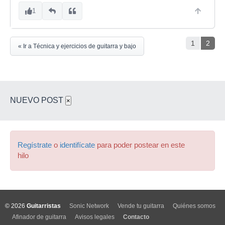
1
1
2
« Ir a Técnica y ejercicios de guitarra y bajo
NUEVO POST
×
Regístrate
o
identifícate
para poder postear en este
hilo
© 2026
Guitarristas
Sonic Network
Vende tu guitarra
Quiénes somos
Afinador de guitarra
Avisos legales
Contacto