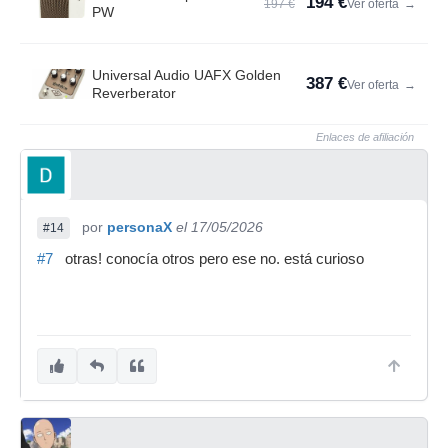
194 €
197 €
Ver oferta
→
PW
Universal Audio UAFX Golden
387 €
Ver oferta
→
Reverberator
Enlaces de afiliación
por
personaX
el 17/05/2026
#14
#7
otras! conocía otros pero ese no. está curioso