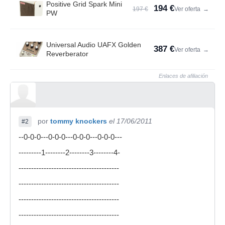
Positive Grid Spark Mini
194 €
197 €
Ver oferta
→
PW
Universal Audio UAFX Golden
387 €
Ver oferta
→
Reverberator
Enlaces de afiliación
por
tommy knockers
el 17/06/2011
#2
--0-0-0---0-0-0---0-0-0---0-0-0---
---------1--------2--------3--------4-
----------------------------------------
----------------------------------------
----------------------------------------
----------------------------------------