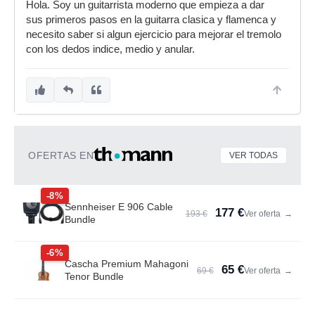
Hola. Soy un guitarrista moderno que empieza a dar
sus primeros pasos en la guitarra clasica y flamenca y
necesito saber si algun ejercicio para mejorar el tremolo
con los dedos indice, medio y anular.
OFERTAS EN
VER TODAS
-8%
Sennheiser E 906 Cable
177 €
193 €
Ver oferta
→
Bundle
-6%
Cascha Premium Mahagoni
65 €
69 €
Ver oferta
→
Tenor Bundle