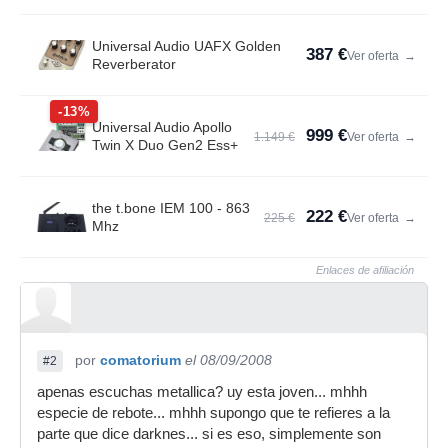
Universal Audio UAFX Golden
387 €
Ver oferta
→
Reverberator
-13%
Universal Audio Apollo
999 €
1.149 €
Ver oferta
→
Twin X Duo Gen2 Ess+
the t.bone IEM 100 - 863
222 €
225 €
Ver oferta
→
Mhz
Enlaces de afiliación
por
comatorium
el 08/09/2008
#2
apenas escuchas metallica? uy esta joven... mhhh
especie de rebote... mhhh supongo que te refieres a la
parte que dice darknes... si es eso, simplemente son