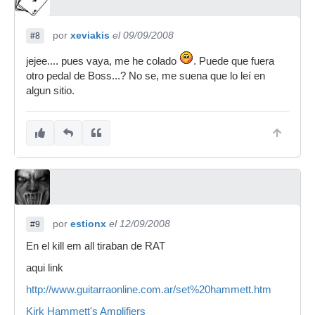
hay la sección
Gear
donde pone los equipos que
se usan.
por
xeviakis
el 09/09/2008
#8
jejee.... pues vaya, me he colado
. Puede que fuera
otro pedal de Boss...? No se, me suena que lo leí en
algun sitio.
por
estionx
el 12/09/2008
#9
En el kill em all tiraban de RAT
aqui link
http://www.guitarraonline.com.ar/set%20hammett.htm
Kirk Hammett's Amplifiers