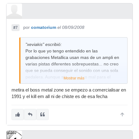
por
comatorium
el 08/09/2008
#7
"xeviakis" escribió:
Por lo que yo tengo entendido en las
grabaciones Metallica usan mas de un ampli en
varias pistas diferentes sobrepuestas... no creo
que se pueda conseguir el sonido con una sola
pedalera. Aunque si no recuero mal para el
Mostrar más
Kill'em All usaron un
Metal Zone
... pero el
metira el boss metal zone se empezo a comercialisar en
sonido de este album tampoco es nada del otro
1991 y el kill em all ni de chiste es de esa fecha
mundo.
En los directos no se que usarán... pero la
distorsión dudo que la saquen de pedalera.
Supongo que lo sacarán de algun Mesa Boogie
o ampli de gamma alta.
Has mirado en la pagina oficial? Muchas veces