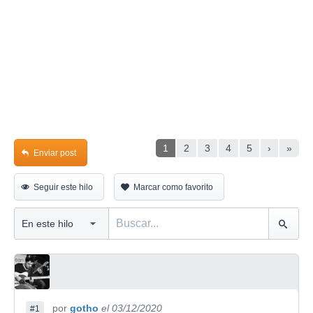
1
2
3
4
5
›
»
Enviar post
Seguir este hilo
Marcar como favorito
por
gotho
el 03/12/2020
#1