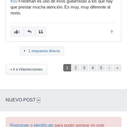
#10
Friedman es uno de esos guitarristas a los que hay
que prestar mucha atención. Es muy, muy diferente al
resto.
1
1 respuesta directa
1
2
3
4
5
›
»
« Ir a Vídeolecciones
NUEVO POST
×
Regístrate
o
identifícate
para poder postear en este