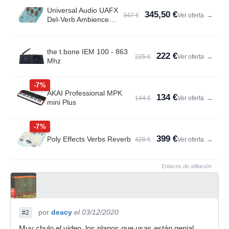
Universal Audio UAFX
345,50 €
347 €
Ver oferta
→
Del-Verb Ambience
Compan.
the t.bone IEM 100 - 863
222 €
225 €
Ver oferta
→
Mhz
-7%
AKAI Professional MPK
134 €
144 €
Ver oferta
→
mini Plus
-7%
399 €
Poly Effects Verbs Reverb
428 €
Ver oferta
→
Enlaces de afiliación
por
deacy
el 03/12/2020
#2
Muy chulo el video, los planos que usas están genial