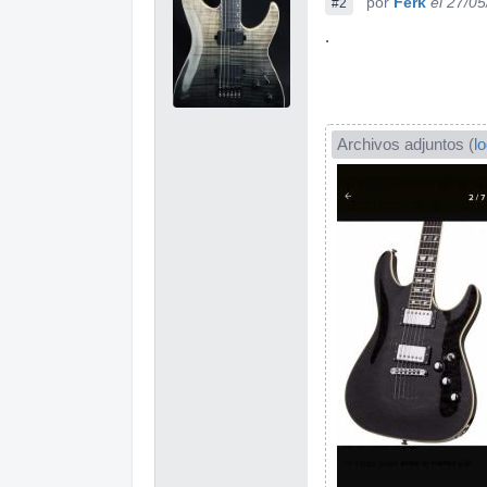
por
Ferk
el 27/0
#2
.
Archivos adjuntos (
l