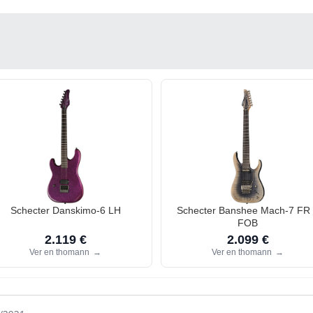
Schecter Danskimo-6 LH
Schecter Banshee Mach-7 FR
FOB
2.119 €
2.099 €
Ver en thomann
→
Ver en thomann
→