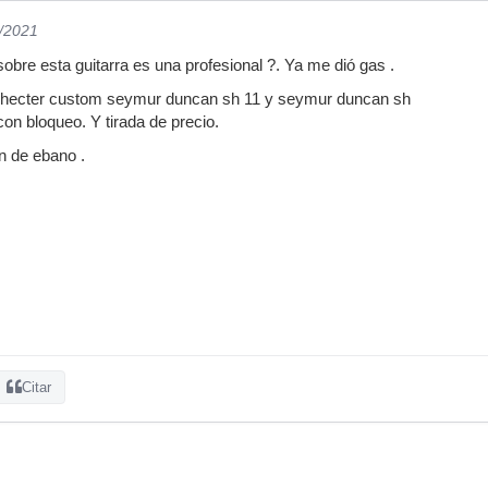
5/2021
obre esta guitarra es una profesional ?. Ya me dió gas .
Schecter custom seymur duncan sh 11 y seymur duncan sh
con bloqueo. Y tirada de precio.
 de ebano .
Citar