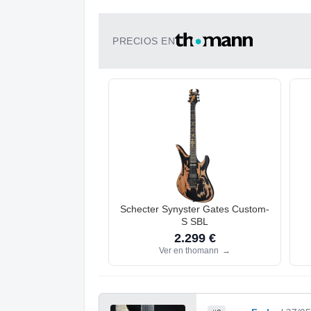
PRECIOS EN
Schecter Synyster Gates Custom-
S SBL
2.299 €
Ver en thomann
→