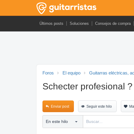
Últimos posts
Soluciones
Consejos de compra
Foros
El equipo
Guitarras eléctricas, a
Schecter profesional ?
Enviar post
Seguir este hilo
Ma