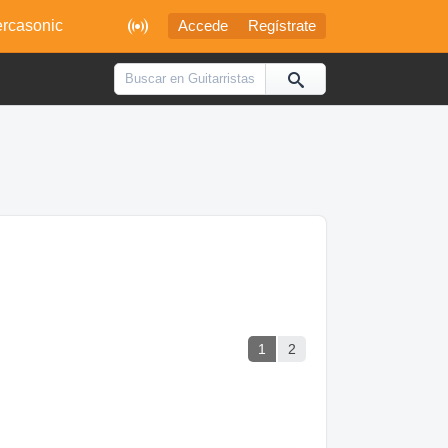

rcasonic
Accede
Regístrate
1
2