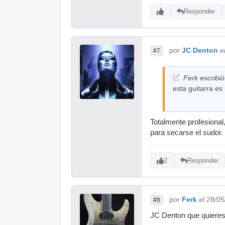
Responder
por
JC Denton
e
#7
Ferk escribió
esta guitarra es
Totalmente profesional,
para secarse el sudor.
2
Responder
por
Ferk
el 28/0
#8
JC Denton que quieres 