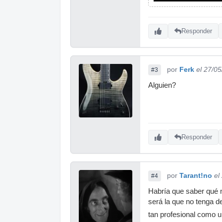
Responder
por
Ferk
el 27/0
#3
Alguien?
Responder
por
Tarant!no
el
#4
Habría que saber qué m
será la que no tenga d
tan profesional como 