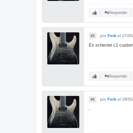
Responder
por
Ferk
el 27/0
#5
Es schecter c1 custo
Responder
por
Ferk
el 28/0
#6
.