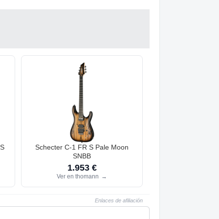
 S
Schecter C-1 FR S Pale Moon
SNBB
1.953 €
Ver en thomann
→
Enlaces de afiliación