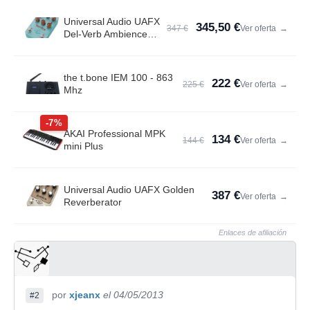
Universal Audio UAFX
345,50 €
347 €
Ver oferta
→
Del-Verb Ambience
Compan.
the t.bone IEM 100 - 863
222 €
225 €
Ver oferta
→
Mhz
-7%
AKAI Professional MPK
134 €
144 €
Ver oferta
→
mini Plus
Universal Audio UAFX Golden
387 €
Ver oferta
→
Reverberator
Enlaces de afiliación
por
xjeanx
el 04/05/2013
#2