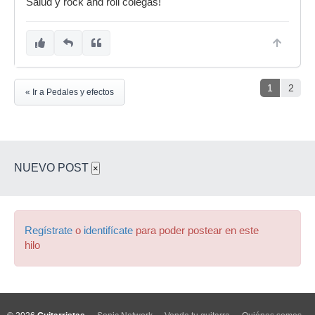
Salud y rock and roll colegas!
1
2
« Ir a Pedales y efectos
NUEVO POST
×
Regístrate
o
identifícate
para poder postear en este
hilo