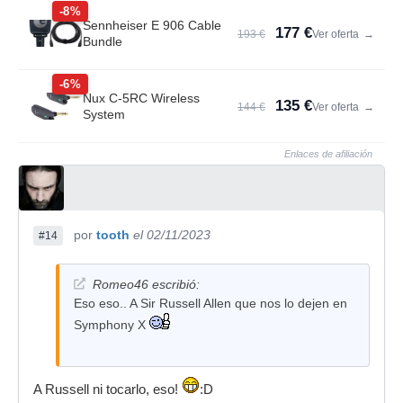
-8%
Sennheiser E 906 Cable
177 €
193 €
Ver oferta
→
Bundle
-6%
Nux C-5RC Wireless
135 €
144 €
Ver oferta
→
System
Enlaces de afiliación
por
tooth
el 02/11/2023
#14
Romeo46 escribió:
Eso eso.. A Sir Russell Allen que nos lo dejen en
Symphony X
A Russell ni tocarlo, eso!
:D