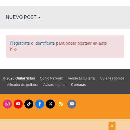
NUEVO POST
×
Regístrate
o
identifícate
para poder postear en este
hilo
© 2026
Guitarristas
Sonic Network
Vende tu guitarra
Quiénes somos
Afinador de guitarra
Avisos legales
Contacto
X