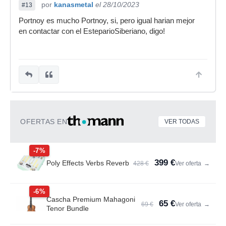
por
kanasmetal
el 28/10/2023
#13
Portnoy es mucho Portnoy, si, pero igual harian mejor
en contactar con el EsteparioSiberiano, digo!
OFERTAS EN
VER TODAS
-7%
399 €
Poly Effects Verbs Reverb
428 €
Ver oferta
→
-6%
Cascha Premium Mahagoni
65 €
69 €
Ver oferta
→
Tenor Bundle