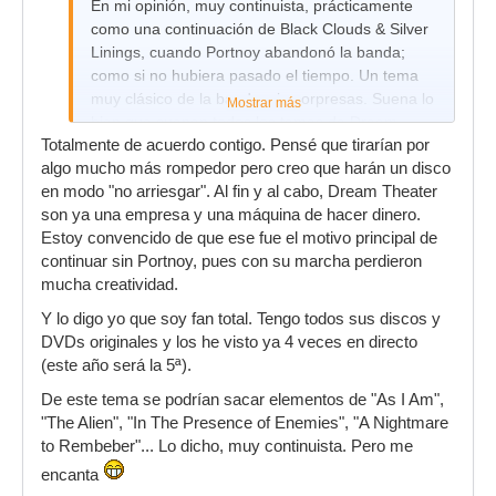
En mi opinión, muy continuista, prácticamente
como una continuación de Black Clouds & Silver
Linings, cuando Portnoy abandonó la banda;
como si no hubiera pasado el tiempo. Un tema
muy clásico de la banda, sin sorpresas. Suena lo
Mostrar más
bien que suenan todos los temas de Dream
Totalmente de acuerdo contigo. Pensé que tirarían por
Theater, obviamente, pero sin riesgos y sin
algo mucho más rompedor pero creo que harán un disco
destacar especialmente.
en modo "no arriesgar". Al fin y al cabo, Dream Theater
son ya una empresa y una máquina de hacer dinero.
Estoy convencido de que ese fue el motivo principal de
continuar sin Portnoy, pues con su marcha perdieron
mucha creatividad.
Y lo digo yo que soy fan total. Tengo todos sus discos y
DVDs originales y los he visto ya 4 veces en directo
(este año será la 5ª).
De este tema se podrían sacar elementos de "As I Am",
"The Alien", "In The Presence of Enemies", "A Nightmare
to Rembeber"... Lo dicho, muy continuista. Pero me
encanta