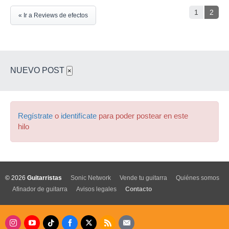
1
2
« Ir a Reviews de efectos
NUEVO POST
×
Regístrate
o
identifícate
para poder postear en este
hilo
© 2026
Guitarristas
Sonic Network
Vende tu guitarra
Quiénes somos
Afinador de guitarra
Avisos legales
Contacto