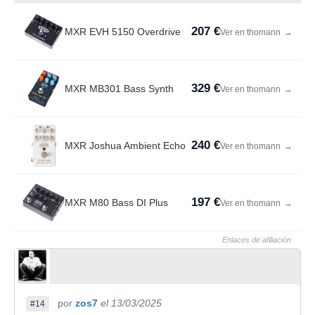
207 €
MXR EVH 5150 Overdrive
Ver en thomann
→
329 €
MXR MB301 Bass Synth
Ver en thomann
→
240 €
MXR Joshua Ambient Echo
Ver en thomann
→
197 €
MXR M80 Bass DI Plus
Ver en thomann
→
Enlaces de afiliación
por
zos7
el 13/03/2025
#14