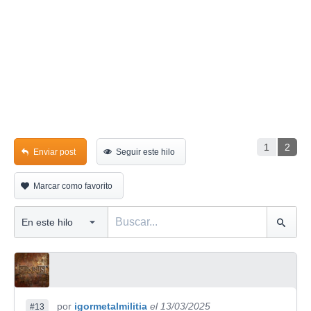
1
2
Enviar post
Seguir este hilo
Marcar como favorito
por
igormetalmilitia
el 13/03/2025
#13