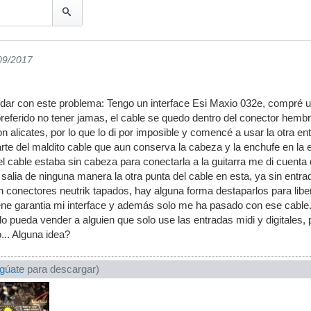
/09/2017
dar con este problema: Tengo un interface Esi Maxio 032e, compré u
eferido no tener jamas, el cable se quedo dentro del conector hembra N
n alicates, por lo que lo di por imposible y comencé a usar la otra ent
arte del maldito cable que aun conserva la cabeza y la enchufe en la 
el cable estaba sin cabeza para conectarla a la guitarra me di cuenta 
salia de ninguna manera la otra punta del cable en esta, ya sin entra
 conectores neutrik tapados, hay alguna forma destaparlos para lib
ne garantia mi interface y además solo me ha pasado con ese cable. 
 lo pueda vender a alguien que solo use las entradas midi y digitales
.. Alguna idea?
ogúate
para descargar)