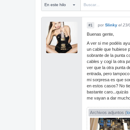
por
Slinky
el 23
#1
Buenas gente,
A ver si me podéis ayu
un cable que hubiese pr
sobrante de la punta co
cables y cogí la otra p
ver que la otra punta d
entrada, pero tampoco 
mi sorpresa es que son
en estos casos? No tie
bastante caro...quizás
me vayan a dar mucho.
Archivos adjuntos (
l