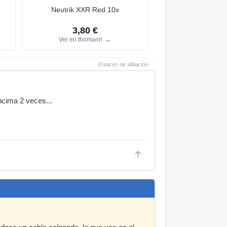
Neutrik XXR Red 10x
3,80 €
Ver en thomann
→
Enlaces de afiliación
encima 2 veces...