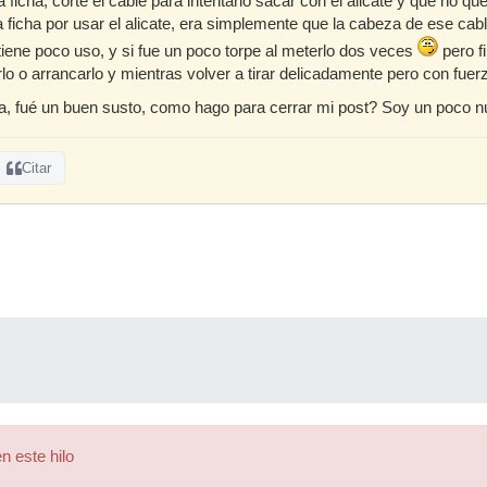
a ficha, corte el cable para intentarlo sacar con el alicate y que no q
a ficha por usar el alicate, era simplemente que la cabeza de ese cab
iene poco uso, y si fue un poco torpe al meterlo dos veces
pero fi
o o arrancarlo y mientras volver a tirar delicadamente pero con fuerz
da, fué un buen susto, como hago para cerrar mi post? Soy un poco 
Citar
n este hilo