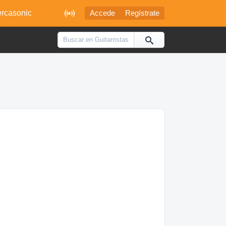

rcasonic
Accede
Regístrate