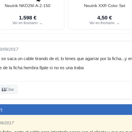
Neutrik NKO2M-A-2-150
Neutrik XXR Color Set
1.598 €
4,50 €
Ver en thomann
→
Ver en thomann
→
23/09/2017
e saca un cable tirando de el, lo tenes que agarrar por la ficha...y 
e de la ficha hembra fijate si no es una traba
Citar
y)
/09/2017