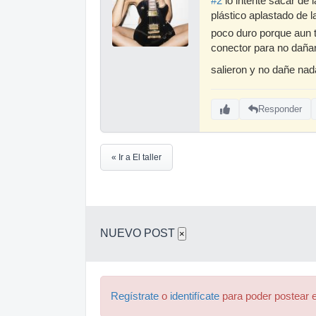
#2
lo intente sacar de l
plástico aplastado de l
poco duro porque aun t
conector para no dañarl
salieron y no dañe na
Responder
« Ir a El taller
NUEVO POST
×
Regístrate
o
identifícate
para poder postear e