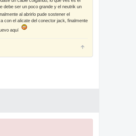
uedase un cable colgando, lo que ves es el
le debe ser un poco grande y el neutrik un
nalmente al abrirlo pude sostener el
a con el alicate del conector jack, finalmente
nuevo aquí