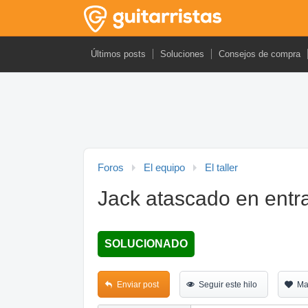
Últimos posts
Soluciones
Consejos de compra
Foros
El equipo
El taller
Jack atascado en entra
SOLUCIONADO
Enviar post
Seguir este hilo
Ma