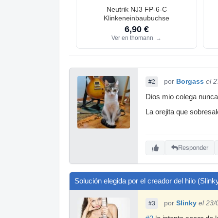
Neutrik NJ3 FP-6-C
Klinkeneinbaubuchse
6,90 €
Ver en thomann
→
por
Borgass
el 
#2
Dios mio colega nunca s
La orejita que sobresal
Responder
Solución elegida por el creador del hilo (Slink
por
Slinky
el 23
#3