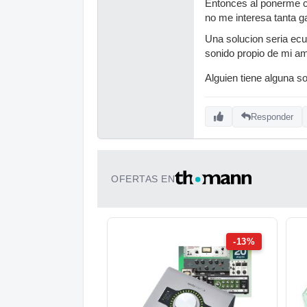
Entonces al ponerme co
no me interesa tanta g
Una solucion seria ecua
sonido propio de mi amp
Alguien tiene alguna s
Responder
OFERTAS EN
-13%