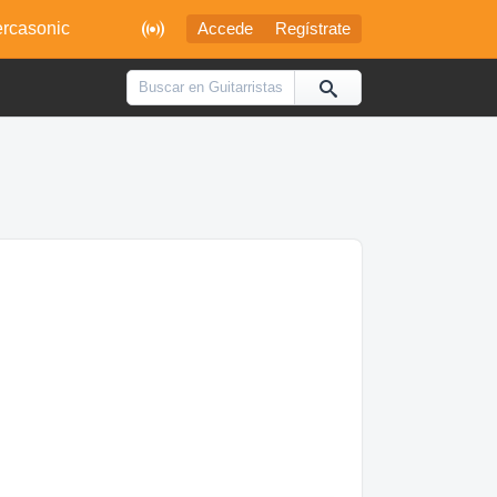

rcasonic
Accede
Regístrate