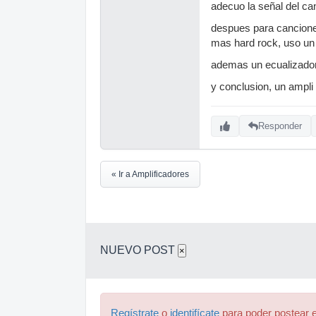
adecuo la señal del ca
despues para canciones
mas hard rock, uso un
ademas un ecualizador
y conclusion, un ampli
Responder
« Ir a Amplificadores
NUEVO POST
×
Regístrate
o
identifícate
para poder postear e