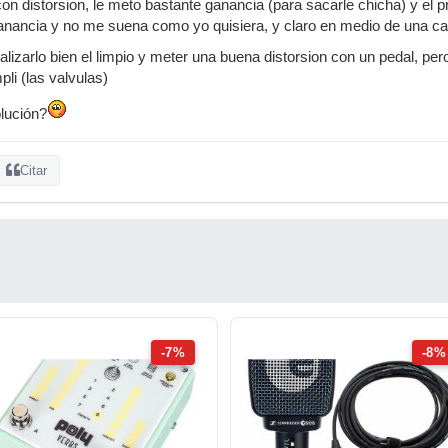
n distorsion, le meto bastante ganancia (para sacarle chicha) y el 
anancia y no me suena como yo quisiera, y claro en medio de una can
lizarlo bien el limpio y meter una buena distorsion con un pedal, pero
li (las valvulas)
olución?
Citar
-7%
-8%