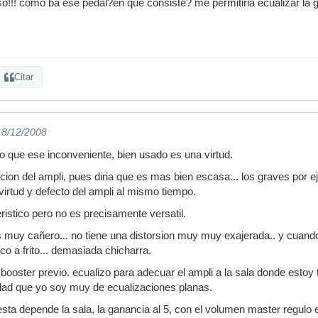
so!!! como ba ese pedal?en que consiste? me permitiria ecualizar la 
Citar
18/12/2008
o que ese inconveniente, bien usado es una virtud.
cion del ampli, pues diria que es mas bien escasa... los graves por ej
 virtud y defecto del ampli al mismo tiempo.
ristico pero no es precisamente versatil.
s muy cañero... no tiene una distorsion muy muy exajerada.. y cuand
o a frito... demasiada chicharra.
booster previo. ecualizo para adecuar el ampli a la sala donde estoy 
dad que yo soy muy de ecualizaciones planas.
esta depende la sala, la ganancia al 5, con el volumen master regulo 