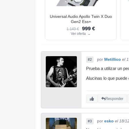
Universal Audio Apollo Twin X Duo
Gen2 Ess+
999 €
1.149 €
Ver oferta
→
por
Metillico
el 
#2
Prueba a utilizar un pe
Alucinas lo que puede d
Responder
por
esko
el 18/1
#3