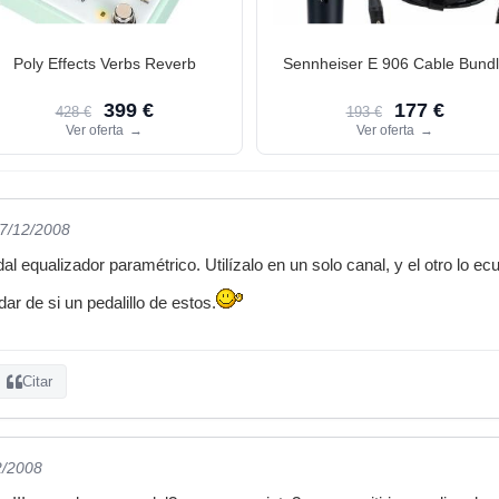
Poly Effects Verbs Reverb
Sennheiser E 906 Cable Bund
399 €
177 €
428 €
193 €
Ver oferta
→
Ver oferta
→
17/12/2008
dal equalizador paramétrico. Utilízalo en un solo canal, y el otro lo ec
ar de si un pedalillo de estos.
Citar
2/2008