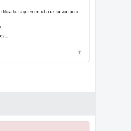
ificado. si quiero mucha distorsion pero
s.
os...