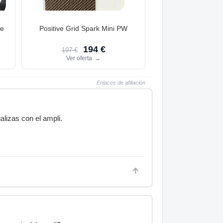
le
Positive Grid Spark Mini PW
194 €
197 €
Ver oferta
→
Enlaces de afiliación
ualizas con el ampli.