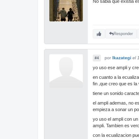
No sabia que existia e
Responder
por
Ikazategi
el 
#4
yo uso ese ampli y cre
en cuanto a la ecualiza
fin ,que creo que es la
tiene un sonido caracte
el ampli ademas, no e
empieza a sonar un poc
yo uso el ampli con un 
ampli. Tambien es ver
con la ecualizacion pu