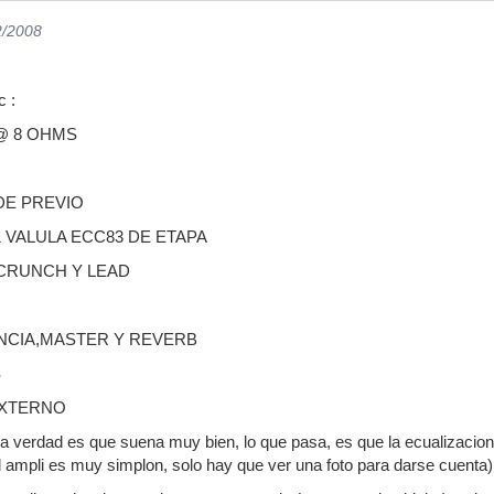
2/2008
c :
@ 8 OHMS
DE PREVIO
1 VALULA ECC83 DE ETAPA
 CRUNCH Y LEAD
NCIA,MASTER Y REVERB
S
EXTERNO
a verdad es que suena muy bien, lo que pasa, es que la ecualizacion d
l ampli es muy simplon, solo hay que ver una foto para darse cuenta)