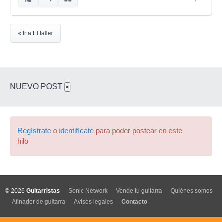
« Ir a El taller
NUEVO POST
×
Regístrate
o
identifícate
para poder postear en este
hilo
© 2026
Guitarristas
Sonic Network
Vende tu guitarra
Quiénes somos
Afinador de guitarra
Avisos legales
Contacto