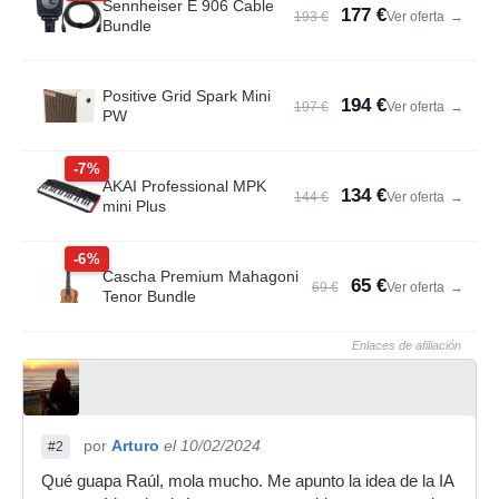
Sennheiser E 906 Cable
177 €
193 €
Ver oferta
→
Bundle
Positive Grid Spark Mini
194 €
197 €
Ver oferta
→
PW
-7%
AKAI Professional MPK
134 €
144 €
Ver oferta
→
mini Plus
-6%
Cascha Premium Mahagoni
65 €
69 €
Ver oferta
→
Tenor Bundle
Enlaces de afiliación
por
Arturo
el 10/02/2024
#2
Qué guapa Raúl, mola mucho. Me apunto la idea de la IA