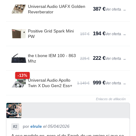
Universal Audio UAFX Golden
387 €
Ver oferta
→
Reverberator
Positive Grid Spark Mini
194 €
197 €
Ver oferta
→
PW
the t.bone IEM 100 - 863
222 €
225 €
Ver oferta
→
Mhz
-13%
Universal Audio Apollo
999 €
1.149 €
Ver oferta
→
Twin X Duo Gen2 Ess+
Enlaces de afiliación
por
elrule
el 05/04/2026
#2