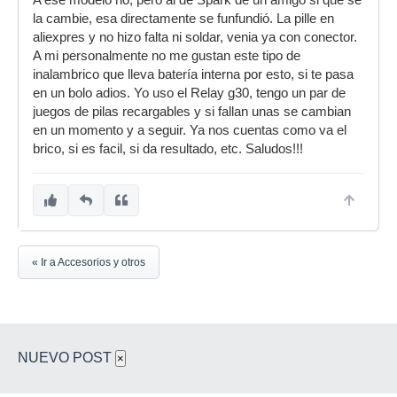
A ese modelo no, pero al de Spark de un amigo si que se
la cambie, esa directamente se funfundió. La pille en
aliexpres y no hizo falta ni soldar, venia ya con conector.
A mi personalmente no me gustan este tipo de
inalambrico que lleva batería interna por esto, si te pasa
en un bolo adios. Yo uso el Relay g30, tengo un par de
juegos de pilas recargables y si fallan unas se cambian
en un momento y a seguir. Ya nos cuentas como va el
brico, si es facil, si da resultado, etc. Saludos!!!
« Ir a Accesorios y otros
NUEVO POST
×