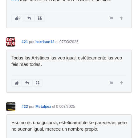
2
#21
por
harrison12
el 07/03/2025
Todas las Arístides las veo igual, estéticamente las veo
feisimas todas.
#22
por
Metalpez
el 07/03/2025
Eso no es una guitarra, esteticamente se parecerán, pero
no suenan igual, merece un nombre propio.