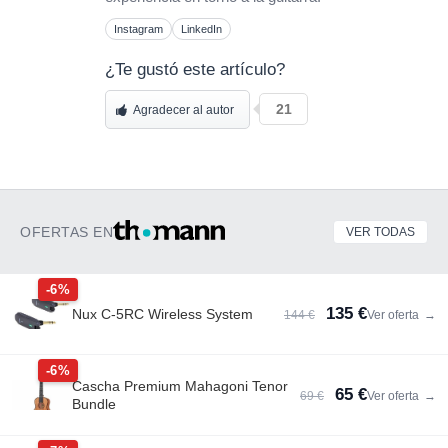
Instagram
LinkedIn
¿Te gustó este artículo?
21
Agradecer al autor
OFERTAS EN
VER TODAS
-6%
135 €
Nux C-5RC Wireless System
144 €
Ver oferta
→
-6%
Cascha Premium Mahagoni Tenor
65 €
69 €
Ver oferta
→
Bundle