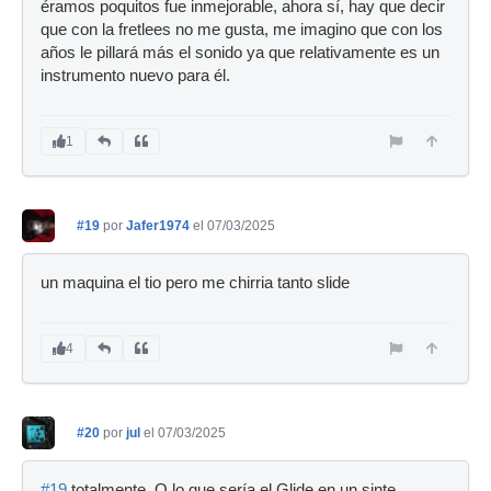
éramos poquitos fue inmejorable, ahora sí, hay que decir
que con la fretlees no me gusta, me imagino que con los
años le pillará más el sonido ya que relativamente es un
instrumento nuevo para él.
1
#19
por
Jafer1974
el 07/03/2025
un maquina el tio pero me chirria tanto slide
4
#20
por
jul
el 07/03/2025
#19
totalmente. O lo que sería el Glide en un sinte