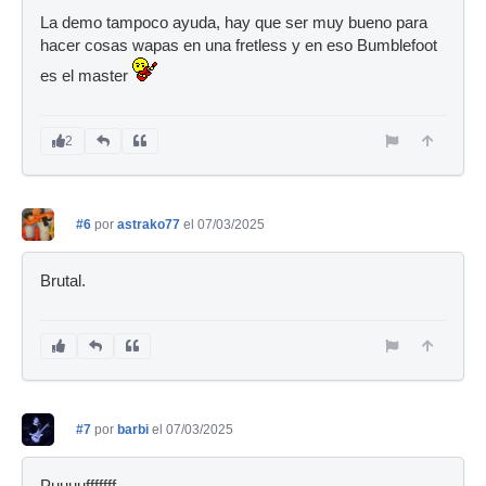
La demo tampoco ayuda, hay que ser muy bueno para
hacer cosas wapas en una fretless y en eso Bumblefoot
es el master
2
#6
por
astrako77
el 07/03/2025
Brutal.
#7
por
barbi
el 07/03/2025
Puuuufffffff