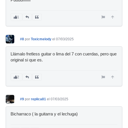
1
#8
por
Toxicmelody
el 07/03/2025
Llámalo fretless guitar o lima del 7 con cuerdas, pero que
original si que es.
2
#9
por
replica81
el 07/03/2025
Bicharraco ( la guitarra y el lechuga)