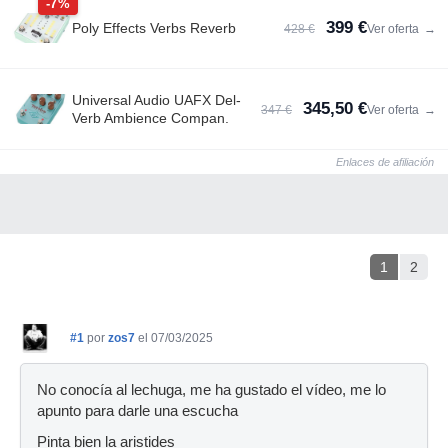
-7%
399 €
Poly Effects Verbs Reverb
428 €
Ver oferta
→
Universal Audio UAFX Del-
345,50 €
347 €
Ver oferta
→
Verb Ambience Compan.
Enlaces de afiliación
1
2
#1
por
zos7
el 07/03/2025
No conocía al lechuga, me ha gustado el vídeo, me lo
apunto para darle una escucha
Pinta bien la aristides