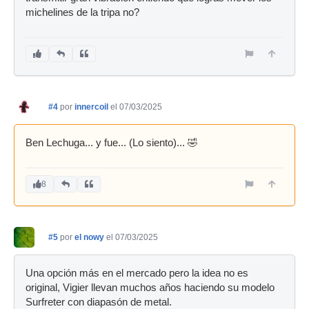
michelines de la tripa no?
#4
por
innercoil
el 07/03/2025
Ben Lechuga... y fue... (Lo siento)... 🤣
8
#5
por
el nowy
el 07/03/2025
Una opción más en el mercado pero la idea no es
original, Vigier llevan muchos años haciendo su modelo
Surfreter con diapasón de metal.