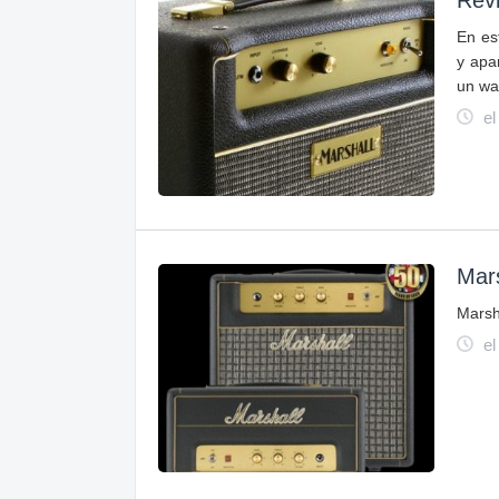
Rev
En es
y apa
un wat
el
Mar
Marsh
el