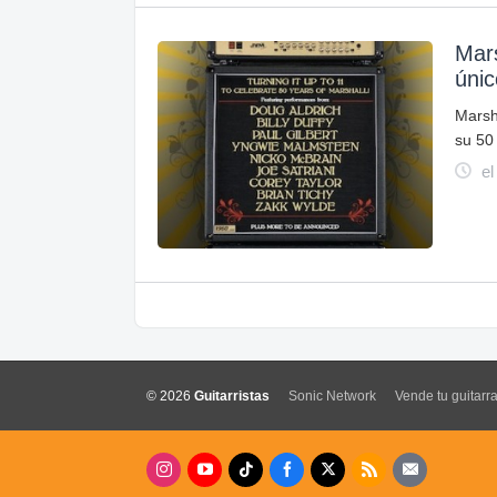
Mars
únic
Marsh
su 50 
el
© 2026
Guitarristas
Sonic Network
Vende tu guitarr