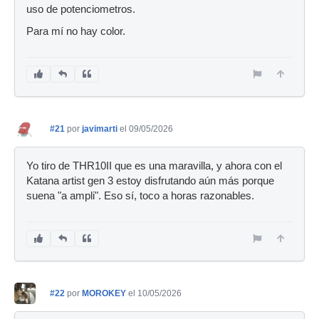
uso de potenciometros.
Para mí no hay color.
#21
por
javimarti
el 09/05/2026
Yo tiro de THR10II que es una maravilla, y ahora con el
Katana artist gen 3 estoy disfrutando aún más porque
suena "a ampli". Eso sí, toco a horas razonables.
#22
por
MOROKEY
el 10/05/2026