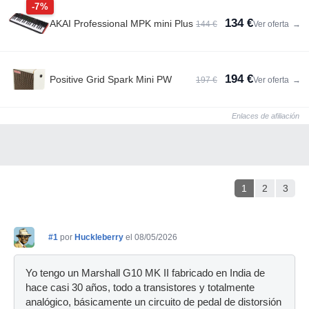
-7%
134 €
AKAI Professional MPK mini Plus
144 €
Ver oferta
→
194 €
Positive Grid Spark Mini PW
197 €
Ver oferta
→
Enlaces de afiliación
1
2
3
#1
por
Huckleberry
el 08/05/2026
Yo tengo un Marshall G10 MK II fabricado en India de
hace casi 30 años, todo a transistores y totalmente
analógico, básicamente un circuito de pedal de distorsión