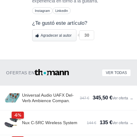
experiencia en torno a la guitarra.
Instagram
LinkedIn
¿Te gustó este artículo?
30
Agradecer al autor
OFERTAS EN
VER TODAS
Universal Audio UAFX Del-
345,50 €
347 €
Ver oferta
→
Verb Ambience Compan.
-6%
135 €
Nux C-5RC Wireless System
144 €
Ver oferta
→