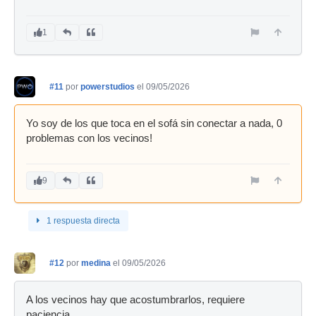
1
#11
por
powerstudios
el 09/05/2026
Yo soy de los que toca en el sofá sin conectar a nada, 0
problemas con los vecinos!
9
1 respuesta directa
#12
por
medina
el 09/05/2026
A los vecinos hay que acostumbrarlos, requiere
paciencia...