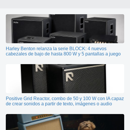
Harley Benton relanza la serie BLOCK: 4 nuevos
cabezales de bajo de hasta 800 W y 5 pantallas a juego
Positive Grid Reactor, combo de 50 y 100 W con IA capaz
de crear sonidos a partir de texto, imágenes o audio