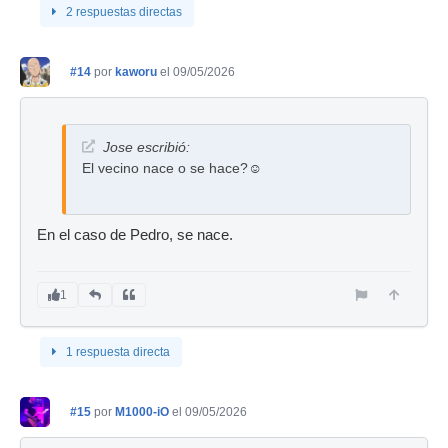
2 respuestas directas
#14
por
kaworu
el 09/05/2026
Jose escribió:
El vecino nace o se hace?☺️
En el caso de Pedro, se nace.
1
1 respuesta directa
#15
por
M1000-iO
el 09/05/2026