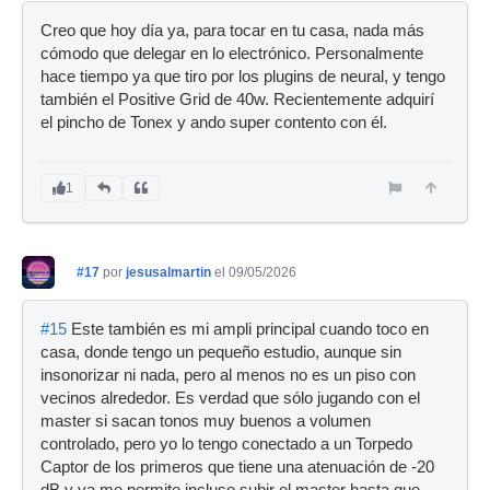
Creo que hoy día ya, para tocar en tu casa, nada más
cómodo que delegar en lo electrónico. Personalmente
hace tiempo ya que tiro por los plugins de neural, y tengo
también el Positive Grid de 40w. Recientemente adquirí
el pincho de Tonex y ando super contento con él.
1
#17
por
jesusalmartin
el 09/05/2026
#15
Este también es mi ampli principal cuando toco en
casa, donde tengo un pequeño estudio, aunque sin
insonorizar ni nada, pero al menos no es un piso con
vecinos alrededor. Es verdad que sólo jugando con el
master si sacan tonos muy buenos a volumen
controlado, pero yo lo tengo conectado a un Torpedo
Captor de los primeros que tiene una atenuación de -20
dB y ya me permite incluso subir el master hasta que