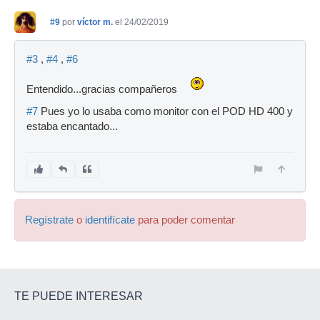
#9
por
víctor m.
el 24/02/2019
#3
,
#4
,
#6
Entendido...gracias compañeros
#7
Pues yo lo usaba como monitor con el POD HD 400 y
estaba encantado...
Regístrate
o
identifícate
para poder comentar
TE PUEDE INTERESAR