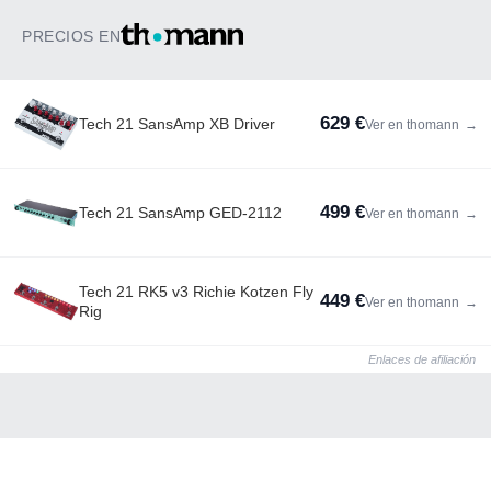
PRECIOS EN
629 €
Tech 21 SansAmp XB Driver
Ver en thomann
→
499 €
Tech 21 SansAmp GED-2112
Ver en thomann
→
Tech 21 RK5 v3 Richie Kotzen Fly
449 €
Ver en thomann
→
Rig
Enlaces de afiliación