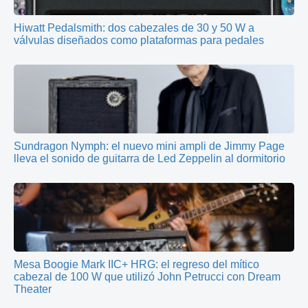
Hiwatt Pedalsmith: dos cabezales de 30 y 50 W a
válvulas diseñados como plataformas para pedales
Sundragon Nymph: el nuevo mini ampli de Jimmy Page
lleva el sonido de guitarra de Led Zeppelin al dormitorio
Mesa Boogie Mark IIC+ HRG: el regreso del mítico
cabezal de 100 W que utilizó John Petrucci con Dream
Theater