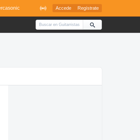

rcasonic
Accede
Regístrate