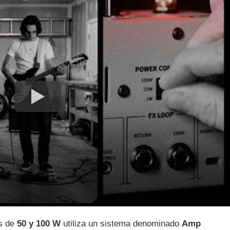
es de
50
y 100 W
utiliza un sistema denominado
Amp