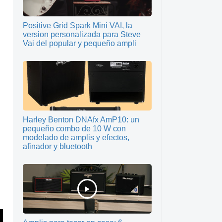
Positive Grid Spark Mini VAI, la
version personalizada para Steve
Vai del popular y pequeño ampli
Harley Benton DNAfx AmP10: un
pequeño combo de 10 W con
modelado de amplis y efectos,
afinador y bluetooth