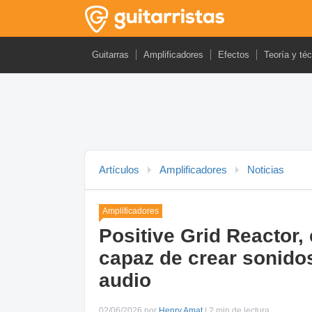
Guitarras
Amplificadores
Efectos
Teoría y té
Artículos
Amplificadores
Noticias
Amplificadores
Positive Grid Reactor
capaz de crear sonidos
audio
02/06/2026 por
Henry Amat
| 2 min de lectura